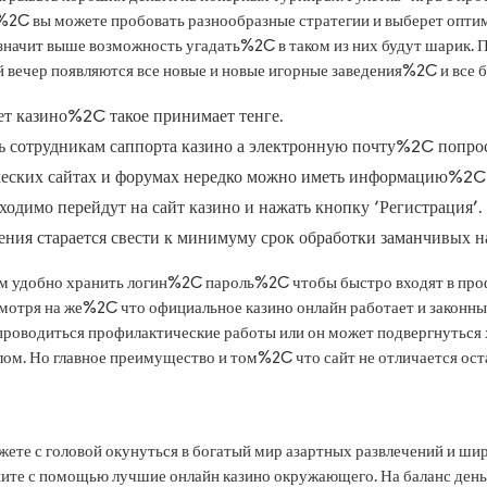
%2C вы можете пробовать разнообразные стратегии и выберет оптим
начит выше возможность угадать%2C в таком из них будут шарик. 
вечер появляются все новые и новые игорные заведения%2C и все б
ет казино%2C такое принимает тенге.
 сотрудникам саппорта казино а электронную почту%2C попроси
ческих сайтах и форумах нередко можно иметь информацию%2C к
ходимо перейдут на сайт казино и нажать кнопку ‘Регистрация’.
ния старается свести к минимуму срок обработки заманчивых на
м удобно хранить логин%2C пароль%2C чтобы быстро входят в пр
мотря на же%2C что официальное казино онлайн работает и законн
проводиться профилактические работы или он может подвергнуться ха
ом. Но главное преимущество и том%2C что сайт не отличается ост
ете с головой окунуться в богатый мир азартных развлечений и шир
ите с помощью лучшие онлайн казино окружающего. На баланс день