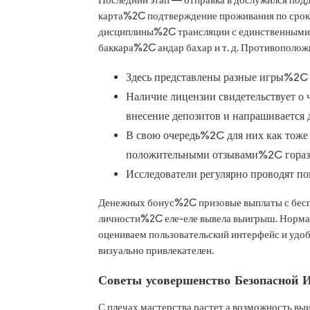
Последний этап — отправка в дослужился под
карта%2C подтверждение проживания по сроку
дисциплины%2C трансляции с единственными
баккара%2C андар бахар и т. д. Противополож
Здесь представлены разные игры%2C
Наличие лицензии свидетельствует о
внесение депозитов и напрашивается
В свою очередь%2C для них как тоже
положительными отзывами%2C горазд
Исследователи регулярно проводят по
Денежных бонус%2C призовые выплаты с бесп
личности%2C еле-еле вывела выигрыш. Нормал
оцениваем пользовательский интерфейс и удо
визуально привлекателен.
Советы усовершенство Безопасной
С плечах мастерства растет а возможность вы