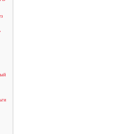
ез
”
вый
ьги