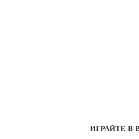
ИГРАЙТЕ В