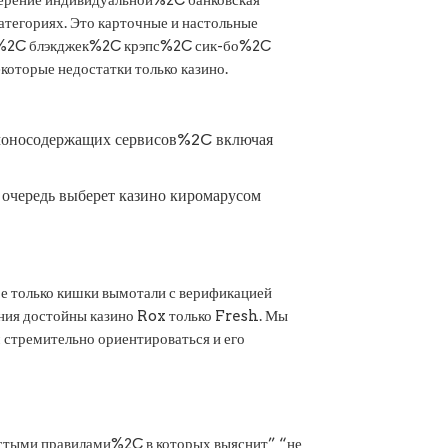
верение индивидуальной%2C банковская
атегориях. Это карточные и настольные
ер%2C блэкджек%2C крэпс%2C сик-бо%2C
которые недостатки только казино.
ормоносодержащих сервисов%2C включая
очередь выберет казино киромарусом
 только кишки вымотали с верификацией
ания достойны казино Rox только Fresh. Мы
 стремительно ориентироваться и его
ростыми правилами%2C в которых выяснит” “не