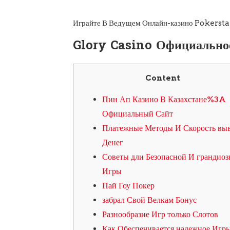
Играйте В Ведущем Онлайн-казино Pokerst
Glory Casino Официальное
Content
Пин Ап Казино В Казахстане%3A
Официальный Сайт
Платежные Методы И Скорость вы
Денег
Советы дли Безопасной И грандиоз
Игры
Пай Гоу Покер
забрал Свой Велкам Бонус
Разнообразие Игр только Слотов
Как Обеспечивается надежное Игр