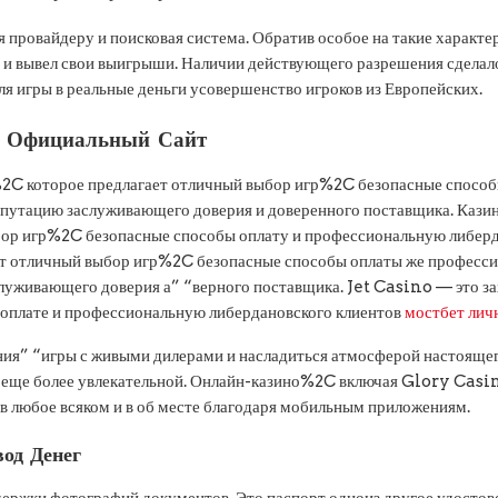
я провайдеру и поисковая система. Обратив особое на такие харак
 и вывел свои выигрыши. Наличии действующего разрешения сделал
ля игры в реальные деньги усовершенство игроков из Европейских.
A Официальный Сайт
C которое предлагает отличный выбор игр%2C безопасные способы
 репутацию заслуживающего доверия и доверенного поставщика. К
ор игр%2C безопасные способы оплату и профессиональную либерд
т отличный выбор игр%2C безопасные способы оплаты же професси
служивающего доверия а” “верного поставщика. Jet Casino — это
оплате и профессиональную либердановского клиентов
мостбет лич
ия” “игры с живыми дилерами и насладиться атмосферой настоящего
ее еще более увлекательной. Онлайн-казино%2C включая Glory Ca
в любое всяком и в об месте благодаря мобильным приложениям.
од Денег