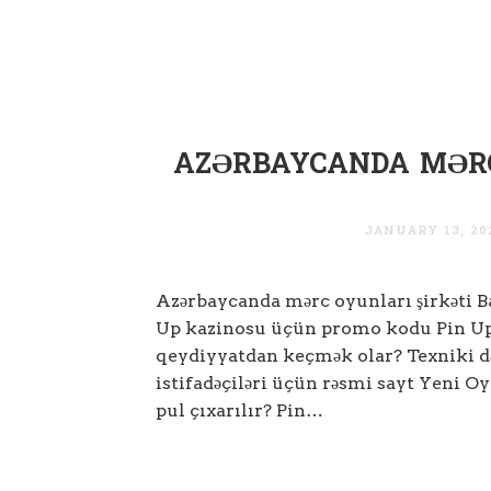
AZƏRBAYCANDA MƏRC
JANUARY 13, 20
Azərbaycanda mərc oyunları şirkəti Ba
Up kazinosu üçün promo kodu Pin Up 
qeydiyyatdan keçmək olar? Texniki d
istifadəçiləri üçün rəsmi sayt Yeni 
pul çıxarılır? Pin…