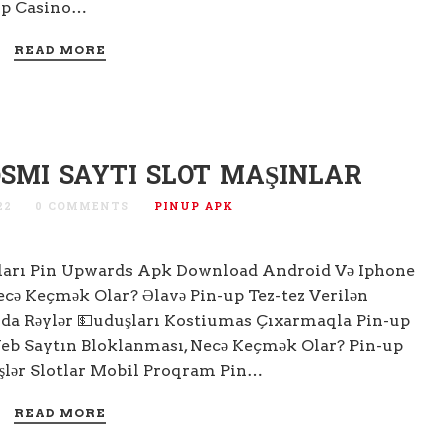
Up Casino…
READ MORE
ƏSMI SAYTI SLOT MAŞINLAR
22
0 COMMENTS
PINUP APK
nları Pin Upwards Apk Download Android Və Iphone
ə Keçmək Olar? Əlavə Pin-up Tez-tez Verilən
da Rəylər 💵uduşları Kostiumas Çıxarmaqla Pin-up
Veb Saytın Bloklanması, Necə Keçmək Olar? Pin-up
şlər Slotlar Mobil Proqram Pin…
READ MORE