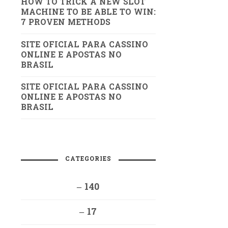
HOW TO TRICK A NEW SLOT
MACHINE TO BE ABLE TO WIN:
7 PROVEN METHODS
SITE OFICIAL PARA CASSINO
ONLINE E APOSTAS NO
BRASIL
SITE OFICIAL PARA CASSINO
ONLINE E APOSTAS NO
BRASIL
CATEGORIES
– 140
– 17