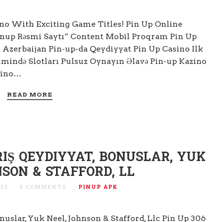
ino With Exciting Game Titles! Pin Up Online
inup Rəsmi Saytı” Content Mobil Proqram Pin Up
 Azerbaijan Pin-up-da Qeydiyyat Pin Up Casino Ilk
mində Slotları Pulsuz Oynayın Əlavə Pin-up Kazino
sino…
READ MORE
IRIŞ QEYDIYYAT, BONUSLAR, YUK
SON & STAFFORD, LL
22
0 COMMENTS
PINUP APK
nuslar, Yuk Neel, Johnson & Stafford, Llc Pin Up 306