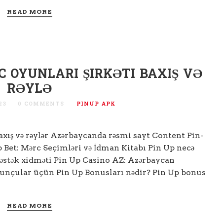
READ MORE
 OYUNLARI ŞIRKƏTI BAXIŞ VƏ
RƏYLƏ
23
0 COMMENTS
PINUP APK
xış və rəylər Azərbaycanda rəsmi sayt Content Pin-
Bet: Mərc Seçimləri və İdman Kitabı Pin Up necə
əstək xidməti Pin Up Casino AZ: Azərbaycan
Oyunçular üçün Pin Up Bonusları nədir? Pin Up bonus
READ MORE