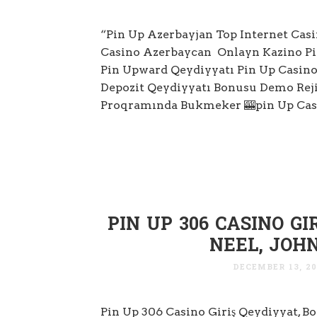
“Pin Up Azerbayjan Top Internet Cas
Casino Azerbaycan ️ Onlayn Kazino P
Pin Upward Qeydiyyatı Pin Up Casino
Depozit Qeydiyyatı Bonusu Demo Reji
Proqramında Bukmeker 🎰pin Up Ca
PIN UP 306 CASINO G
NEEL, JOHN
DECEMBER 13, 20
Pin Up 306 Casino Giriş Qeydiyyat, Bo