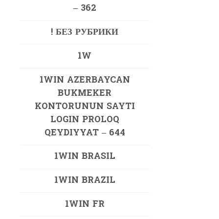
– 362
! БЕЗ РУБРИКИ
1W
1WIN AZERBAYCAN
BUKMEKER
KONTORUNUN SAYTI
LOGIN PROLOQ
QEYDIYYAT – 644
1WIN BRASIL
1WIN BRAZIL
1WIN FR