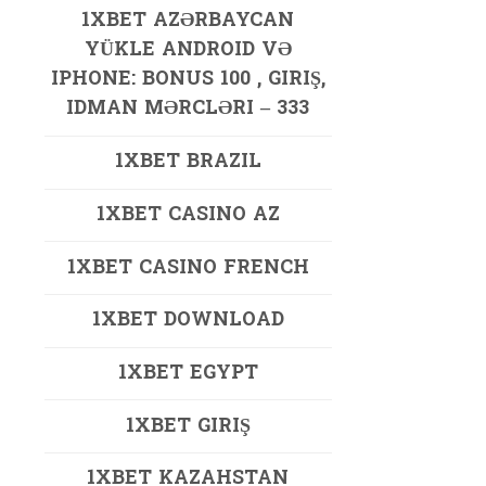
1XBET AZƏRBAYCAN
YÜKLE ANDROID VƏ
IPHONE: BONUS 100 , GIRIŞ,
IDMAN MƏRCLƏRI – 333
1XBET BRAZIL
1XBET CASINO AZ
1XBET CASINO FRENCH
1XBET DOWNLOAD
1XBET EGYPT
1XBET GIRIŞ
1XBET KAZAHSTAN