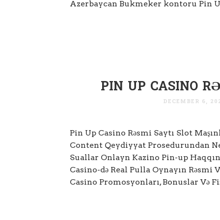
Azerbaycan Bukmeker kontoru Pin 
PIN UP CASINO R
DECEMBER 6, 20
Pin Up Casino Rəsmi Saytı Slot Maşı
Content Qeydiyyat Prosedurundan Nec
Suallar Onlayn Kazino Pin-up Haqqın
Casino-də Real Pulla Oynayın Rəsmi 
Casino Promosyonları, Bonuslar Və Fi