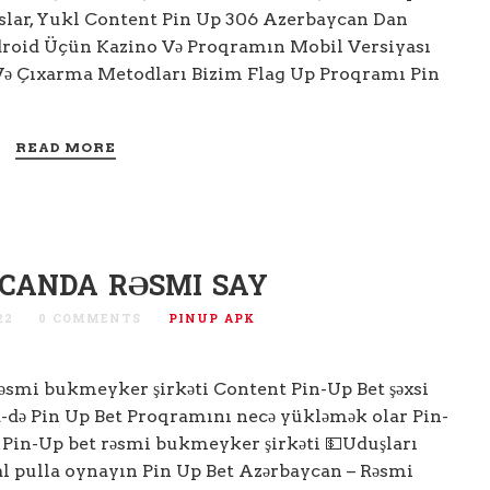
slar, Yukl Content Pin Up 306 Azerbaycan Dan
droid Üçün Kazino Və Proqramın Mobil Versiyası
ə Çıxarma Metodları Bizim Flag Up Proqramı Pin
READ MORE
CANDA RƏSMI SAY
22
0 COMMENTS
PINUP APK
əsmi bukmeyker şirkəti Content Pin-Up Bet şəxsi
d-də Pin Up Bet Proqramını necə yükləmək olar Pin-
Pin-Up bet rəsmi bukmeyker şirkəti 💵Uduşları
al pulla oynayın Pin Up Bet Azərbaycan – Rəsmi