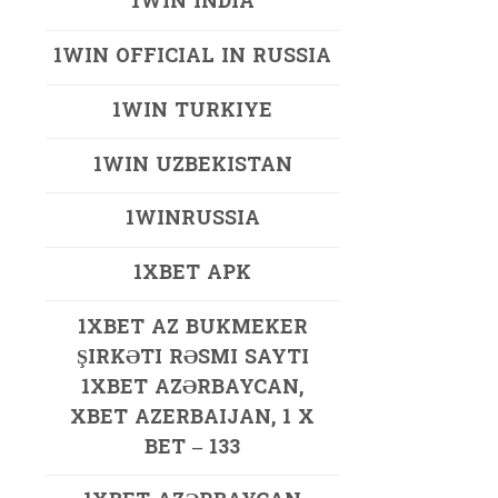
1WIN INDIA
1WIN OFFICIAL IN RUSSIA
1WIN TURKIYE
1WIN UZBEKISTAN
1WINRUSSIA
1XBET APK
1XBET AZ BUKMEKER
ŞIRKƏTI RƏSMI SAYTI
1XBET AZƏRBAYCAN,
XBET AZERBAIJAN, 1 X
BET – 133