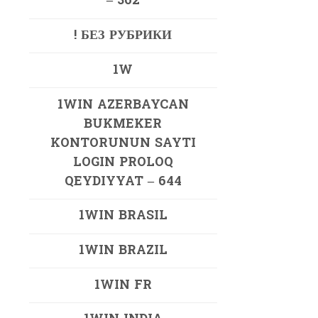
– 362
! БЕЗ РУБРИКИ
1W
1WIN AZERBAYCAN
BUKMEKER
KONTORUNUN SAYTI
LOGIN PROLOQ
QEYDIYYAT – 644
1WIN BRASIL
1WIN BRAZIL
1WIN FR