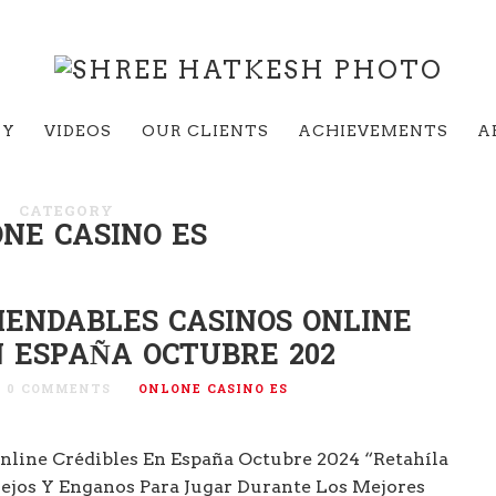
RY
VIDEOS
OUR CLIENTS
ACHIEVEMENTS
A
CATEGORY
NE CASINO ES
MENDABLES CASINOS ONLINE
N ESPAÑA OCTUBRE 202
0 COMMENTS
ONLONE CASINO ES
line Crédibles En España Octubre 2024 “Retahíla
jos Y Enganos Para Jugar Durante Los Mejores