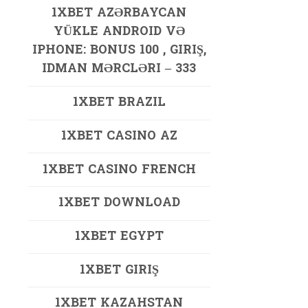
1XBET AZƏRBAYCAN
YÜKLE ANDROID VƏ
IPHONE: BONUS 100 , GIRIŞ,
IDMAN MƏRCLƏRI – 333
1XBET BRAZIL
1XBET CASINO AZ
1XBET CASINO FRENCH
1XBET DOWNLOAD
1XBET EGYPT
1XBET GIRIŞ
1XBET KAZAHSTAN