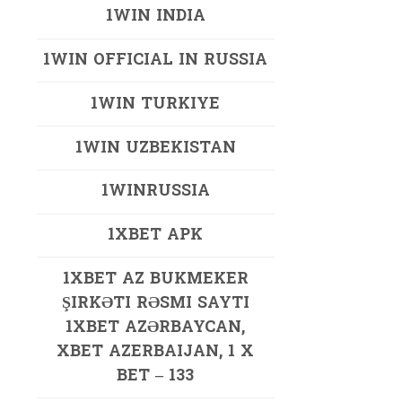
1WIN INDIA
1WIN OFFICIAL IN RUSSIA
1WIN TURKIYE
1WIN UZBEKISTAN
1WINRUSSIA
1XBET APK
1XBET AZ BUKMEKER
ŞIRKƏTI RƏSMI SAYTI
1XBET AZƏRBAYCAN,
XBET AZERBAIJAN, 1 X
BET – 133