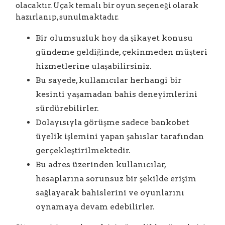
olacaktır. Uçak temalı bir oyun seçeneği olarak
hazırlanıp, sunulmaktadır.
Bir olumsuzluk hoy da şikayet konusu
gündeme geldiğinde, çekinmeden müşteri
hizmetlerine ulaşabilirsiniz.
Bu sayede, kullanıcılar herhangi bir
kesinti yaşamadan bahis deneyimlerini
sürdürebilirler.
Dolayısıyla görüşme sadece bankobet
üyelik işlemini yapan şahıslar tarafından
gerçekleştirilmektedir.
Bu adres üzerinden kullanıcılar,
hesaplarına sorunsuz bir şekilde erişim
sağlayarak bahislerini ve oyunlarını
oynamaya devam edebilirler.