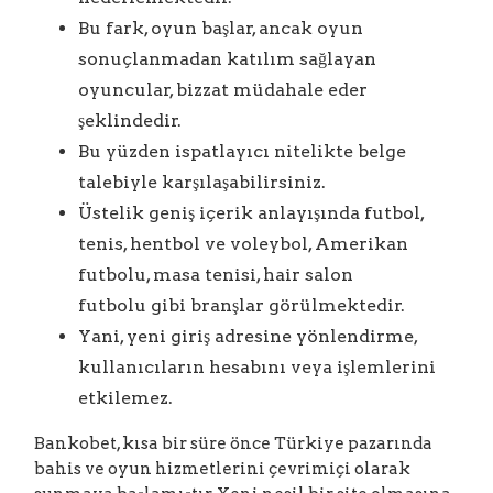
Bu fark, oyun başlar, ancak oyun
sonuçlanmadan katılım sağlayan
oyuncular, bizzat müdahale eder
şeklindedir.
Bu yüzden ispatlayıcı nitelikte belge
talebiyle karşılaşabilirsiniz.
Üstelik geniş içerik anlayışında futbol,
tenis, hentbol ve voleybol, Amerikan
futbolu, masa tenisi, hair salon
futbolu gibi branşlar görülmektedir.
Yani, yeni giriş adresine yönlendirme,
kullanıcıların hesabını veya işlemlerini
etkilemez.
Bankobet, kısa bir süre önce Türkiye pazarında
bahis ve oyun hizmetlerini çevrimiçi olarak