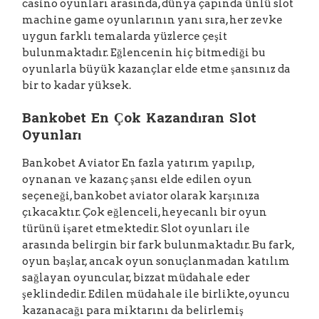
casino oyunları arasında, dünya çapında ünlü slot
machine game oyunlarının yanı sıra, her zevke
uygun farklı temalarda yüzlerce çeşit
bulunmaktadır. Eğlencenin hiç bitmediği bu
oyunlarla büyük kazançlar elde etme şansınız da
bir to kadar yüksek.
Bankobet En Çok Kazandıran Slot
Oyunları
Bankobet Aviator En fazla yatırım yapılıp,
oynanan ve kazanç şansı elde edilen oyun
seçeneği, bankobet aviator olarak karşınıza
çıkacaktır. Çok eğlenceli, heyecanlı bir oyun
türünü işaret etmektedir. Slot oyunları ile
arasında belirgin bir fark bulunmaktadır. Bu fark,
oyun başlar, ancak oyun sonuçlanmadan katılım
sağlayan oyuncular, bizzat müdahale eder
şeklindedir. Edilen müdahale ile birlikte, oyuncu
kazanacağı para miktarını da belirlemiş