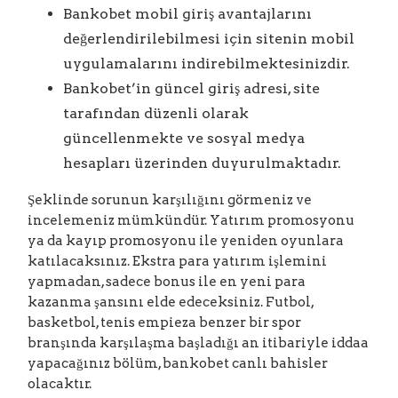
Bankobet mobil giriş avantajlarını
değerlendirilebilmesi için sitenin mobil
uygulamalarını indirebilmektesinizdir.
Bankobet’in güncel giriş adresi, site
tarafından düzenli olarak
güncellenmekte ve sosyal medya
hesapları üzerinden duyurulmaktadır.
Şeklinde sorunun karşılığını görmeniz ve
incelemeniz mümkündür. Yatırım promosyonu
ya da kayıp promosyonu ile yeniden oyunlara
katılacaksınız. Ekstra para yatırım işlemini
yapmadan, sadece bonus ile en yeni para
kazanma şansını elde edeceksiniz. Futbol,
basketbol, tenis empieza benzer bir spor
branşında karşılaşma başladığı an itibariyle iddaa
yapacağınız bölüm, bankobet canlı bahisler
olacaktır.