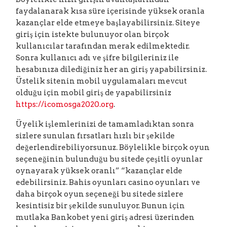
faydalanarak kısa süre içerisinde yüksek oranla
kazançlar elde etmeye başlayabilirsiniz. Siteye
giriş için istekte bulunuyor olan birçok
kullanıcılar tarafından merak edilmektedir.
Sonra kullanıcı adı ve şifre bilgileriniz ile
hesabınıza dilediğiniz her an giriş yapabilirsiniz.
Üstelik sitenin mobil uygulamaları mevcut
olduğu için mobil giriş de yapabilirsiniz
https://icomosga2020.org
.
Üyelik işlemlerinizi de tamamladıktan sonra
sizlere sunulan fırsatları hızlı bir şekilde
değerlendirebiliyorsunuz. Böylelikle birçok oyun
seçeneğinin bulunduğu bu sitede çeşitli oyunlar
oynayarak yüksek oranlı” “kazançlar elde
edebilirsiniz. Bahis oyunları casino oyunları ve
daha birçok oyun seçeneği bu sitede sizlere
kesintisiz bir şekilde sunuluyor. Bunun için
mutlaka Bankobet yeni giriş adresi üzerinden