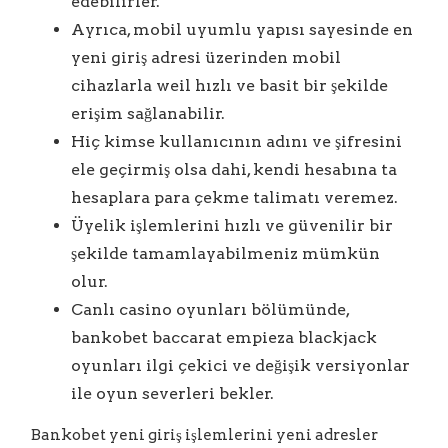
edebilirler.
Ayrıca, mobil uyumlu yapısı sayesinde en
yeni giriş adresi üzerinden mobil
cihazlarla weil hızlı ve basit bir şekilde
erişim sağlanabilir.
Hiç kimse kullanıcının adını ve şifresini
ele geçirmiş olsa dahi, kendi hesabına ta
hesaplara para çekme talimatı veremez.
Üyelik işlemlerini hızlı ve güvenilir bir
şekilde tamamlayabilmeniz mümkün
olur.
Canlı casino oyunları bölümünde,
bankobet baccarat empieza blackjack
oyunları ilgi çekici ve değişik versiyonlar
ile oyun severleri bekler.
Bankobet yeni giriş işlemlerini yeni adresler