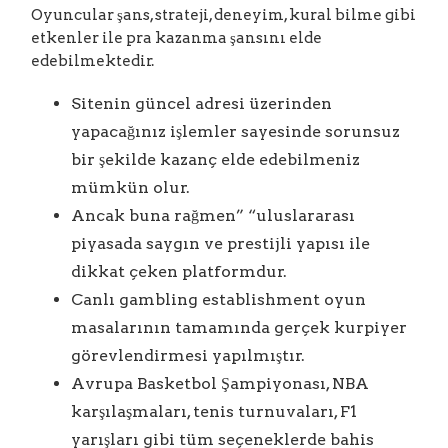
Oyuncular şans, strateji, deneyim, kural bilme gibi
etkenler ile pra kazanma şansını elde
edebilmektedir.
Sitenin güncel adresi üzerinden
yapacağınız işlemler sayesinde sorunsuz
bir şekilde kazanç elde edebilmeniz
mümkün olur.
Ancak buna rağmen” “uluslararası
piyasada saygın ve prestijli yapısı ile
dikkat çeken platformdur.
Canlı gambling establishment oyun
masalarının tamamında gerçek kurpiyer
görevlendirmesi yapılmıştır.
Avrupa Basketbol Şampiyonası, NBA
karşılaşmaları, tenis turnuvaları, F1
yarışları gibi tüm seçeneklerde bahis