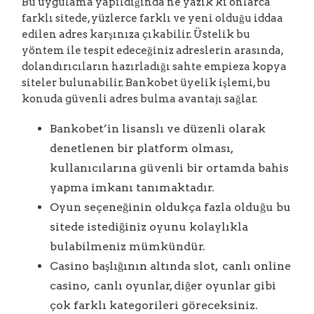
Bu uygulama yapıldığında ne yazık ki onlarca
farklı sitede, yüzlerce farklı ve yeni olduğu iddaa
edilen adres karşınıza çıkabilir. Üstelik bu
yöntem ile tespit edeceğiniz adreslerin arasında,
dolandırıcıların hazırladığı sahte empieza kopya
siteler bulunabilir. Bankobet üyelik işlemi, bu
konuda güvenli adres bulma avantajı sağlar.
Bankobet’in lisanslı ve düzenli olarak
denetlenen bir platform olması,
kullanıcılarına güvenli bir ortamda bahis
yapma imkanı tanımaktadır.
Oyun seçeneğinin oldukça fazla olduğu bu
sitede istediğiniz oyunu kolaylıkla
bulabilmeniz mümkündür.
Casino başlığının altında slot, canlı online
casino, canlı oyunlar, diğer oyunlar gibi
çok farklı kategorileri göreceksiniz.