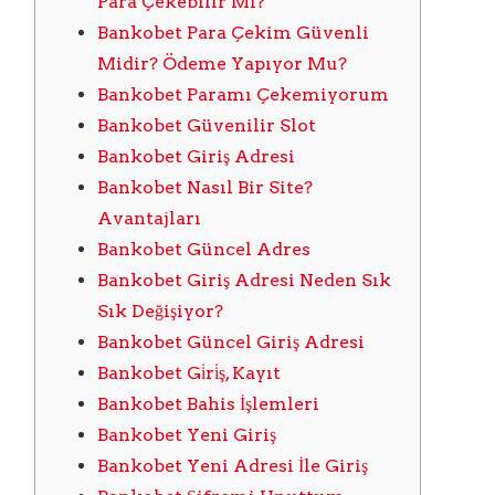
Para Çekebilir Mi?
Bankobet Para Çekim Güvenli
Midir? Ödeme Yapıyor Mu?
Bankobet Paramı Çekemiyorum
Bankobet Güvenilir Slot
Bankobet Giriş Adresi
Bankobet Nasıl Bir Site?
Avantajları
Bankobet Güncel Adres
Bankobet Giriş Adresi Neden Sık
Sık Değişiyor?
Bankobet Güncel Giriş Adresi
Bankobet Gi̇ri̇ş, Kayıt
Bankobet Bahis İşlemleri
Bankobet Yeni Giriş
Bankobet Yeni Adresi İle Giriş