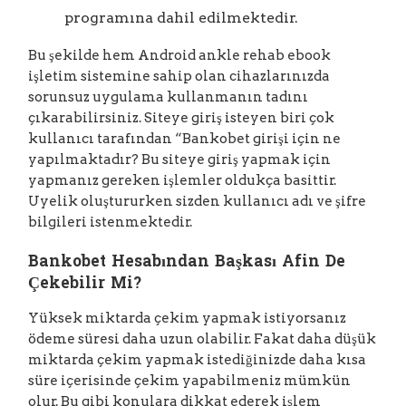
programına dahil edilmektedir.
Bu şekilde hem Android ankle rehab ebook
işletim sistemine sahip olan cihazlarınızda
sorunsuz uygulama kullanmanın tadını
çıkarabilirsiniz. Siteye giriş isteyen biri çok
kullanıcı tarafından “Bankobet girişi için ne
yapılmaktadır? Bu siteye giriş yapmak için
yapmanız gereken işlemler oldukça basittir.
Uyelik oluştururken sizden kullanıcı adı ve şifre
bilgileri istenmektedir.
Bankobet Hesabından Başkası Afin De
Çekebilir Mi?
Yüksek miktarda çekim yapmak istiyorsanız
ödeme süresi daha uzun olabilir. Fakat daha düşük
miktarda çekim yapmak istediğinizde daha kısa
süre içerisinde çekim yapabilmeniz mümkün
olur. Bu gibi konulara dikkat ederek işlem