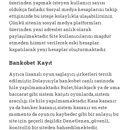
üzerinden yapmak isteyen kullanıcı sayısı
oldukça fazladır. Sosyal medya hesaplarını takip
ettiğinizde bu isteğe kolaylıkla ulaşabilirsiniz.
Çünkü sitenin sosyal medya platformları
üzerinden yeni adresler anlık olarak
paylaşılmaktadır. Site kullanıcılarını mağdur
etmeden hizmet verilerek eski hesaplar
kapatılarak yeni hesaplar oluşturmaktadır.
Bankobet Kayıt
Ayrıca lisanslı oyun sağlayıcı şirketleri tercih
edilmiştir. Dolayısıyla bankobet canlı casinoda
hile yapılmamaktadır. Rulet, blackjack ya de uma
baccarat gibi sistem karşıtı oyunlarda, sistem
aracılığı ile hile yapılmamaktadır. Kasa kazanır
ya da banker kazanır, sistem kazanır en este
momento da oyuncu kaybeder gibi bir anlayış bu
site için geçerli değildir. Denetlenen, güvenli,
kontrollü bir siteden bahsedilmektedir.