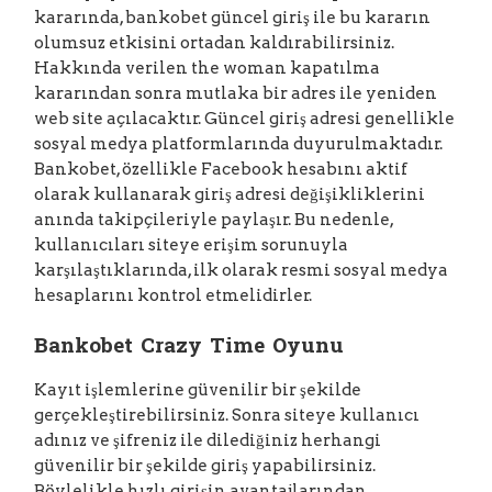
kararında, bankobet güncel giriş ile bu kararın
olumsuz etkisini ortadan kaldırabilirsiniz.
Hakkında verilen the woman kapatılma
kararından sonra mutlaka bir adres ile yeniden
web site açılacaktır. Güncel giriş adresi genellikle
sosyal medya platformlarında duyurulmaktadır.
Bankobet, özellikle Facebook hesabını aktif
olarak kullanarak giriş adresi değişikliklerini
anında takipçileriyle paylaşır. Bu nedenle,
kullanıcıları siteye erişim sorunuyla
karşılaştıklarında, ilk olarak resmi sosyal medya
hesaplarını kontrol etmelidirler.
Bankobet Crazy Time Oyunu
Kayıt işlemlerine güvenilir bir şekilde
gerçekleştirebilirsiniz. Sonra siteye kullanıcı
adınız ve şifreniz ile dilediğiniz herhangi
güvenilir bir şekilde giriş yapabilirsiniz.
Böylelikle hızlı girişin avantajlarından