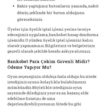
Bahis yaptığınız butonların yanında, nakit
dönüş şeklinde bir buton olduğunu
göreceksiniz.
Üyeler için üyelik iptal işlemi yerine tavsiye
edeceğimiz uygulama, bankobet hesap dondurma
işlemidir. O yüzden üyelik iptal işlemini kalıcı
olarak yapmazsınız. Bilgileriniz ve belgeleriniz
geçerli olacak şekilde hesabı askıya alırsınız.
Bankobet Para Çekim Güvenli Midir?
Ödeme Yapıyor Mu?
Oyun seçeneğinin oldukça fazla olduğu bu sitede
istediğiniz oyunu kolaylıkla bulabilmeniz
mümkündür. Böylelikle istediğiniz oyun
sayesinde dilediğiniz your ex an kazanç elde
edebilme fırsatını de uma
değerlendirebiliyorsunuz. Sitede bu gibi