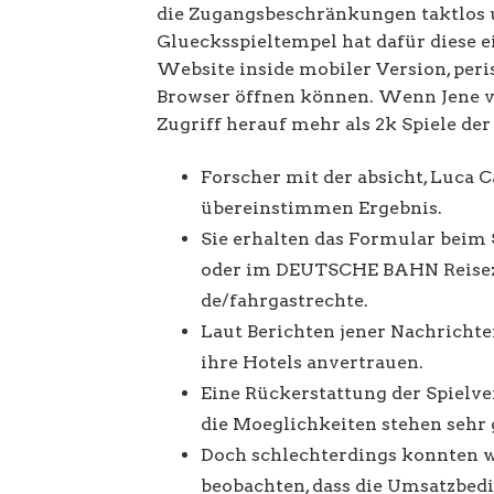
die Zugangsbeschränkungen taktlos 
Gluecksspieltempel hat dafür diese 
Website inside mobiler Version, per
Browser öffnen können. Wenn Jene vo
Zugriff herauf mehr als 2k Spiele der
Forscher mit der absicht, Luca 
übereinstimmen Ergebnis.
Sie erhalten das Formular beim 
oder im DEUTSCHE BAHN Reisez
de/fahrgastrechte.
Laut Berichten jener Nachricht
ihre Hotels anvertrauen.
Eine Rückerstattung der Spielve
die Moeglichkeiten stehen sehr 
Doch schlechterdings konnten w
beobachten, dass die Umsatzbed