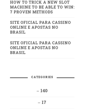
HOW TO TRICK A NEW SLOT
MACHINE TO BE ABLE TO WIN:
7 PROVEN METHODS
SITE OFICIAL PARA CASSINO
ONLINE E APOSTAS NO
BRASIL
SITE OFICIAL PARA CASSINO
ONLINE E APOSTAS NO
BRASIL
CATEGORIES
– 140
– 17