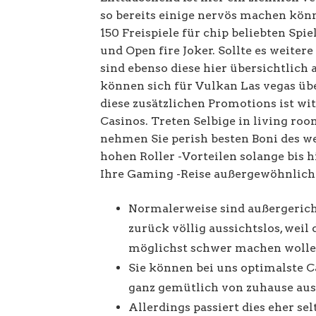
so bereits einige nervös machen könne
150 Freispiele für chip beliebten Spie
und Open fire Joker. Sollte es weite
sind ebenso diese hier übersichtlich
können sich für Vulkan Las vegas üb
diese zusätzlichen Promotions ist w
Casinos. Treten Selbige in living roo
nehmen Sie perish besten Boni des w
hohen Roller -Vorteilen solange bis 
Ihre Gaming -Reise außergewöhnlich 
Normalerweise sind außergerich
zurück völlig aussichtslos, wei
möglichst schwer machen wolle
Sie können bei uns optimalste C
ganz gemütlich von zuhause aus
Allerdings passiert dies eher se