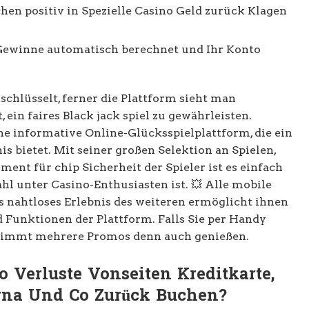
hen positiv in Spezielle Casino Geld zurück Klagen
Gewinne automatisch berechnet und Ihr Konto
chlüsselt, ferner die Plattform sieht man
 ein faires Black jack spiel zu gewährleisten.
e informative Online-Glücksspielplattform, die ein
s bietet. Mit seiner großen Selektion an Spielen,
nt für chip Sicherheit der Spieler ist es einfach
hl unter Casino-Enthusiasten ist. 💥 Alle mobile
 nahtloses Erlebnis des weiteren ermöglicht ihnen
d Funktionen der Plattform. Falls Sie per Handy
stimmt mehrere Promos denn auch genießen.
o Verluste Vonseiten Kreditkarte,
arna Und Co Zurück Buchen?