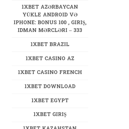
1XBET AZƏRBAYCAN
YÜKLE ANDROID VƏ
IPHONE: BONUS 100 , GIRIŞ,
IDMAN MƏRCLƏRI – 333
1XBET BRAZIL
1XBET CASINO AZ
1XBET CASINO FRENCH
1XBET DOWNLOAD
1XBET EGYPT
1XBET GIRIŞ
1XBET KAZAHSTAN