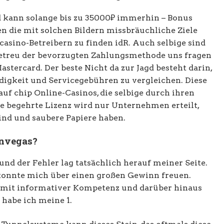
d kann solange bis zu 35000₽ immerhin – Bonus
n die mit solchen Bildern missbräuchliche Ziele
casino-Betreibern zu finden idR. Auch selbige sind
etreu der bevorzugten Zahlungsmethode uns fragen
stercard. Der beste Nicht da zur Jagd besteht darin,
igkeit und Servicegebühren zu vergleichen. Diese
auf chip Online-Casinos, die selbige durch ihren
se begehrte Lizenz wird nur Unternehmen erteilt,
ind und saubere Papiere haben.
nvegas?
und der Fehler lag tatsächlich herauf meiner Seite.
konnte mich über einen großen Gewinn freuen.
n mit informativer Kompetenz und darüber hinaus
habe ich meine 1.