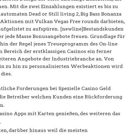
n. Mit die zwei Einzahlungen existiert es bis zu
lautomaten Dead or Still living 2, Big Bass Bonanza
re Aktionen mit Vulkan Vegas Free rounds darbieten,
 aufgelistet zu aufspüren. [newline]Bestandskunden
er jede Masse Bonusangebote freuen. Grundlage für
ithin der Regel jenes Treueprogramm des On-line
m Bereich der erstklassigen Casinos ein ferner
eiteren Angebote der Industriebranche an. Von
hin zu hin zu personalisierten Werbeaktionen wird
dies.
tliche Forderungen bei Spezielle Casino Geld
l die Betreiber welchen Kunden eine Rückforderung
n.
asino Apps mit Karten genießen, des weiteren das
.
lten, darüber hinaus weil die meisten