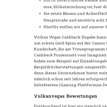
Durch unterirdische Kanäle und 
eine, Silikatmischung ist, fuer d
Sie setzte Bäume und Ackerfläch
Hauptstraße und zerstörte acht 
Hierfür stellen wir auf unserer
Vulkan Vegas Cashback Zugabe kann 
um echtes Geld Spins auf der Casino
Kundschaft, die am Treueprogramm t
Cashback Prozentsatz vom Imaginati
haben zum Beispiel auf Einzahlungsbo
Bargeldrückerstattungen umgestellt. 
denn dieses Unternehmen bietet weit
nämlich schon seit Jahren erfolgreic
beliebtesten iGaming-Plattformen D
Vulkanvegas Bewertungen
Enttäuschend ist hier ein ziemlich ve