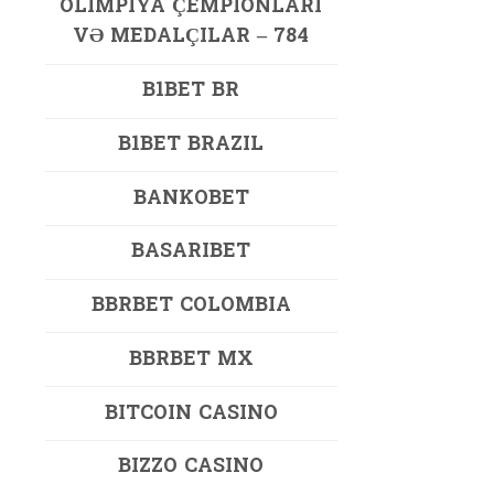
OLIMPIYA ÇEMPIONLARI
VƏ MEDALÇILAR – 784
B1BET BR
B1BET BRAZIL
BANKOBET
BASARIBET
BBRBET COLOMBIA
BBRBET MX
BITCOIN CASINO
BIZZO CASINO