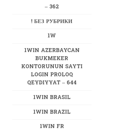
– 362
! БЕЗ РУБРИКИ
1W
1WIN AZERBAYCAN
BUKMEKER
KONTORUNUN SAYTI
LOGIN PROLOQ
QEYDIYYAT – 644
1WIN BRASIL
1WIN BRAZIL
1WIN FR