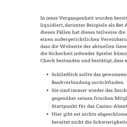
In jener Vergangenheit wurden berei
liquidiert, darunter Beispiele als 
diesen Fällen hat dieses teilweise di
einen außergerichtlichen Vereinbar
dass die Webseite der aktuellen Gese
die Sicherheit jedweder Spieler küm
Check bestanden und bestätigt, dass e
Schließlich sollte das gewonnen
Bankverbindung zurückfinden.
Sie sind immer wieder das Zeic
gegenüber seinen frischen Mitgli
Startpunkt für das Casino-Abent
Hier gibt est nichts abgeschloss
bereitet nicht die Schwierigkeit