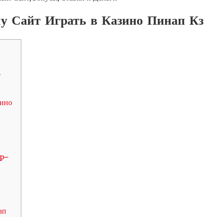
у Сайт Играть в Казино Пинап Кз
т
зино
up–
ап