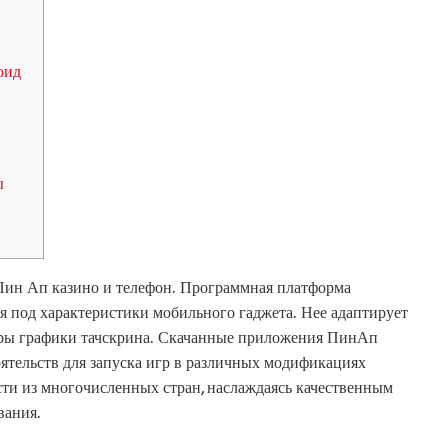
оид
ы
Пин Ап казино и телефон. Программная платформа
я под характеристики мобильного гаджета. Нее адаптирует
тры графики тачскрина. Скачанные приложения ПинАп
тельств для запуска игр в различных модификациях
ти из многочисленных стран, наслаждаясь качественным
вания.