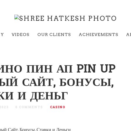
RY
VIDEOS
OUR CLIENTS
ACHIEVEMENTS
A
НО ПИН АП PIN UP
Й САЙТ, БОНУСЫ,
КИ И ДЕНЬГ
2023
0 COMMENTS
CASINO
й Сайт, Бонусы, Ставки и Деньги