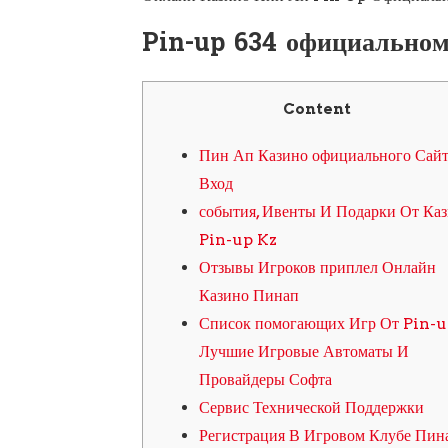
Pin-up 634 официальном
Content
Пин Ап Казино официального Сай
Вход
события, Ивенты И Подарки От Ка
Pin-up Kz
Отзывы Игроков приплел Онлайн
Казино Пинап
Список помогающих Игр От Pin-
Лучшие Игровые Автоматы И
Провайдеры Софта
Сервис Технической Поддержки
Регистрация В Игровом Клубе Пин