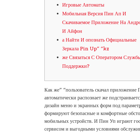
Игровые Автоматы
Мобильная Версия Пин Ап И
Скачиваемое Приложение На Андр
И Айфон
а Найти И опознать Официальные
Зеркала Pin Up” “kz
же Связаться С Оператором Служб
Поддержки?
Как же” “пользователь скачал приложение 
автоматически распознает же подстраиваетс
дизайн меню и экранных форм под параме
формируют безопасные и комфортные обстоя
мобильных устройств. И Пин Уп играют гос
сервисом и выгодными условиями обслужи