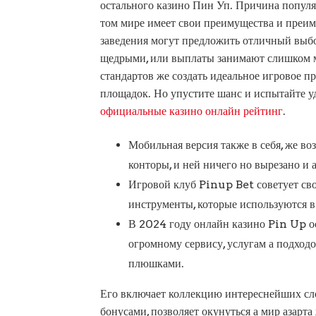
остального казино Пин Уп. Причина популя
том мире имеет свои преимущества и преим
заведения могут предложить отличный выбор
щедрыми, или выплаты занимают слишком м
стандартов же создать идеальное игровое п
площадок. Но упустите шанс и испытайте уд
официальные казино онлайн рейтинг
.
Мобильная версия также в себя, же во
конторы, и ней ничего но вырезано и
Игровой клуб Pinup Bet советует св
инструменты, которые используются в
В 2024 году онлайн казино Pin Up ос
огромному сервису, услугам а подход
плюшками.
Его включает коллекцию интереснейших сло
бонусами, позволяет окунуться а мир азарт