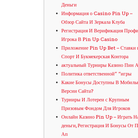
Деньги
Информация о Casino Pin Up –
Обзор Сайта И Зеркала Клуба
Регистрация И Верификация Проф
Игрока В Pin Up Casino
Приложение Pin Up Bet – Ставки 
Спорт И Букмекерская Контора
актуальный Турниры Казино Пин 
Политика ответственной” “игры
Какие Бонусы Доступны В Мобиль
Версии Сайта?
Турниры И Лотереи с Крупным
Призовым Фондом Для Игроков
Онлайн Казино Pin Up – Играть Н
деньги, Регистрация И Бонусы От 
Ап