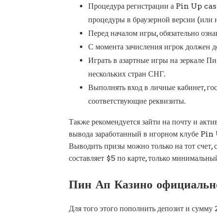
Процедура регистрации а Pin Up casi
процедуры в браузерной версии (или 
Перед началом игры, обязательно озна
С момента зачисления игрок должен д
Играть в азартные игры на зеркале 
нескольких стран СНГ.
Выполнять вход в личные кабинет, го
соответствующие реквизиты.
Также рекомендуется зайти на почту и акти
вывода заработанный в игорном клубе Pin 
Выводить призы можно только на тот счет, 
составляет $5 по карте, только минимальный
Пин Ап Казино официальн
Для того этого пополнить депозит и сумму 