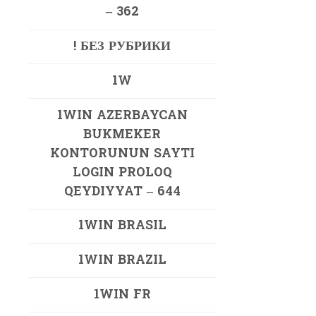
– 362
! БЕЗ РУБРИКИ
1W
1WIN AZERBAYCAN
BUKMEKER
KONTORUNUN SAYTI
LOGIN PROLOQ
QEYDIYYAT – 644
1WIN BRASIL
1WIN BRAZIL
1WIN FR