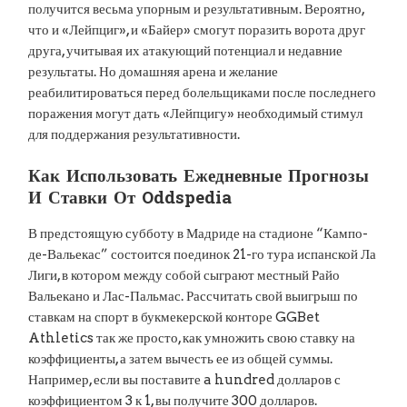
получится весьма упорным и результативным. Вероятно,
что и «Лейпциг», и «Байер» смогут поразить ворота друг
друга, учитывая их атакующий потенциал и недавние
результаты. Но домашняя арена и желание
реабилитироваться перед болельщиками после последнего
поражения могут дать «Лейпцигу» необходимый стимул
для поддержания результативности.
Как Использовать Ежедневные Прогнозы
И Ставки От Oddspedia
В предстоящую субботу в Мадриде на стадионе “Кампо-
де-Вальекас” состоится поединок 21-го тура испанской Ла
Лиги, в котором между собой сыграют местный Райо
Вальекано и Лас-Пальмас. Рассчитать свой выигрыш по
ставкам на спорт в букмекерской конторе GGBet
Athletics так же просто, как умножить свою ставку на
коэффициенты, а затем вычесть ее из общей суммы.
Например, если вы поставите a hundred долларов с
коэффициентом 3 к 1, вы получите 300 долларов.