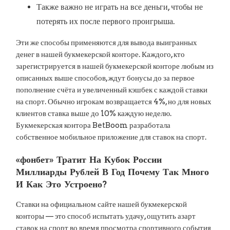
Также важно не играть на все деньги, чтобы не
потерять их после первого проигрыша.
Эти же способы применяются для вывода выигранных
денег в нашей букмекерской конторе. Каждого, кто
зарегистрируется в нашей букмекерской конторе любым из
описанных выше способов, ждут бонусы до за первое
пополнение счёта и увеличенный кэшбек с каждой ставки
на спорт. Обычно игрокам возвращается 4%, но для новых
клиентов ставка выше до 10% каждую неделю.
Букмекерская контора BetBoom разработала
собственное мобильное приложение для ставок на спорт.
«фонбет» Тратит На Кубок России
Миллиарды Рублей В Год Почему Так Много
И Как Это Устроено?
Ставки на официальном сайте нашей букмекерской
конторы — это способ испытать удачу, ощутить азарт
ставок на спорт во время просмотра спортивного события