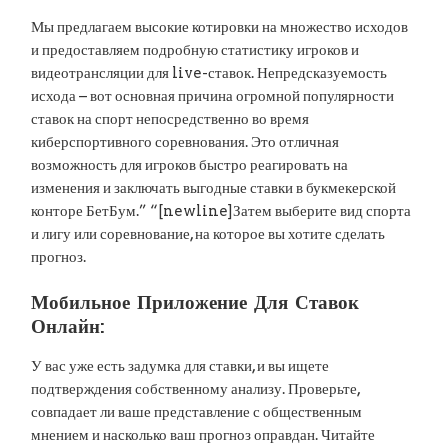
Мы предлагаем высокие котировки на множество исходов
и предоставляем подробную статистику игроков и
видеотрансляции для live-ставок. Непредсказуемость
исхода – вот основная причина огромной популярности
ставок на спорт непосредственно во время
киберспортивного соревнования. Это отличная
возможность для игроков быстро реагировать на
изменения и заключать выгодные ставки в букмекерской
конторе БетБум.” “[newline]Затем выберите вид спорта
и лигу или соревнование, на которое вы хотите сделать
прогноз.
Мобильное Приложение Для Ставок
Онлайн:
У вас уже есть задумка для ставки, и вы ищете
подтверждения собственному анализу. Проверьте,
совпадает ли ваше представление с общественным
мнением и насколько ваш прогноз оправдан. Читайте