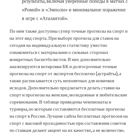
результаты, включая уверенные победы в матчах с
«Ромой» и «Эмполи» и минимальное поражение
в игре с «Аталантой».
По ним также доступны супер точные прогнозы на спорт и
на этот вид спорта. При выборе прогноза для ставок на
сегодня на индивидуальную статистику уместно
ознакомиться с материалами о сильных сторонах
конкретных баскетболистов. В них дополнительно
анализируются котировки БК и долгосрочные точные
прогнозы на спорт от экспертов бесплатно (аутрайты), а
также расписывается суть непонятных для новичков
исходов. Дополнительно предлагается делать ставки на
спорт и прогнозы на женские, молодежные и любительские
соревнования. В таблице приведены чемпионаты и
турниры, по которым составляются бесплатные прогнозы
на спорт в России. Лучшие сайты бесплатных прогнозов на
спорт с высокой проходимостью при составлении советов
по ставкам делают акцент на их качество, а не количество.