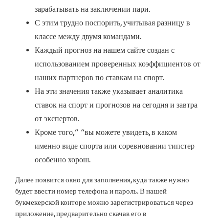
зарабатывать на заключении пари.
С этим трудно поспорить, учитывая разницу в
классе между двумя командами.
Каждый прогноз на нашем сайте создан с
использованием проверенных коэффициентов от
наших партнеров по ставкам на спорт.
На эти значения также указывает аналитика
ставок на спорт и прогнозов на сегодня и завтра
от экспертов.
Кроме того,” “вы можете увидеть, в каком
именно виде спорта или соревновании типстер
особенно хорош.
Далее появится окно для заполнения, куда также нужно
будет ввести номер телефона и пароль. В нашей
букмекерской конторе можно зарегистрироваться через
приложение, предварительно скачав его в