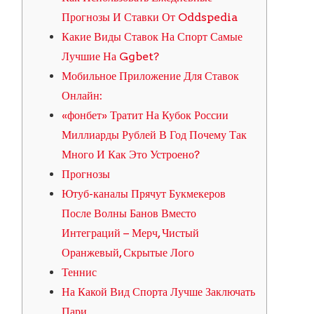
Прогнозы И Ставки От Oddspedia
Какие Виды Ставок На Спорт Самые
Лучшие На Ggbet?
Мобильное Приложение Для Ставок
Онлайн:
«фонбет» Тратит На Кубок России
Миллиарды Рублей В Год Почему Так
Много И Как Это Устроено?
Прогнозы
Ютуб-каналы Прячут Букмекеров
После Волны Банов Вместо
Интеграций – Мерч, Чистый
Оранжевый, Скрытые Лого
Теннис
На Какой Вид Спорта Лучше Заключать
Пари