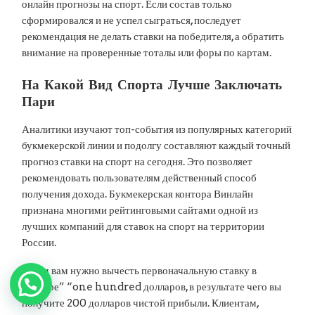
онлайн прогнозы на спорт. Если состав только
сформировался и не успел сыграться, последует
рекомендация не делать ставки на победителя, а обратить
внимание на проверенные тоталы или форы по картам.
На Какой Вид Спорта Лучше Заключать
Пари
Аналитики изучают топ-события из популярных категорий
букмекерской линии и подолгу составляют каждый точный
прогноз ставки на спорт на сегодня. Это позволяет
рекомендовать пользователям действенный способ
получения дохода. Букмекерская контора Винлайн
признана многими рейтинговыми сайтами одной из
лучших компаний для ставок на спорт на территории
России.
Затем вам нужно вычесть первоначальную ставку в
размере” “one hundred долларов, в результате чего вы
получите 200 долларов чистой прибыли. Клиентам,