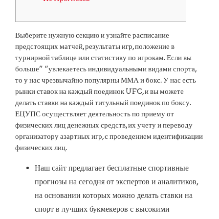
Выберите нужную секцию и узнайте расписание
предстоящих матчей, результаты игр, положение в
турнирной таблице или статистику по игрокам. Если вы
больше” “увлекаетесь индивидуальными видами спорта,
то у нас чрезвычайно популярны ММА и бокс. У нас есть
рынки ставок на каждый поединок UFC, и вы можете
делать ставки на каждый титульный поединок по боксу.
ЕЦУПС осуществляет деятельность по приему от
физических лиц денежных средств, их учету и переводу
организатору азартных игр, с проведением идентификации
физических лиц.
Наш сайт предлагает бесплатные спортивные
прогнозы на сегодня от экспертов и аналитиков,
на основании которых можно делать ставки на
спорт в лучших букмекеров с высокими