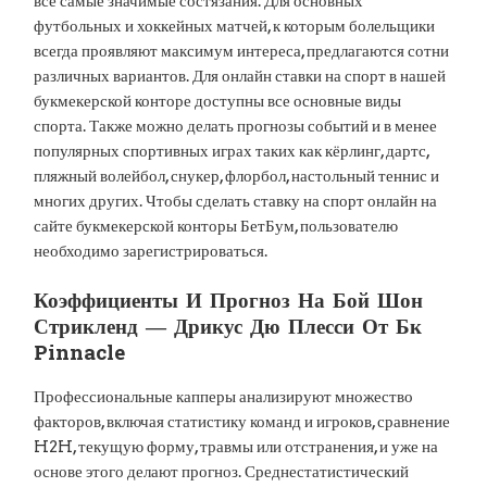
все самые значимые состязания. Для основных
футбольных и хоккейных матчей, к которым болельщики
всегда проявляют максимум интереса, предлагаются сотни
различных вариантов. Для онлайн ставки на спорт в нашей
букмекерской конторе доступны все основные виды
спорта. Также можно делать прогнозы событий и в менее
популярных спортивных играх таких как кёрлинг, дартс,
пляжный волейбол, снукер, флорбол, настольный теннис и
многих других. Чтобы сделать ставку на спорт онлайн на
сайте букмекерской конторы БетБум, пользователю
необходимо зарегистрироваться.
Коэффициенты И Прогноз На Бой Шон
Стрикленд — Дрикус Дю Плесси От Бк
Pinnacle
Профессиональные капперы анализируют множество
факторов, включая статистику команд и игроков, сравнение
H2H, текущую форму, травмы или отстранения, и уже на
основе этого делают прогноз. Среднестатистический