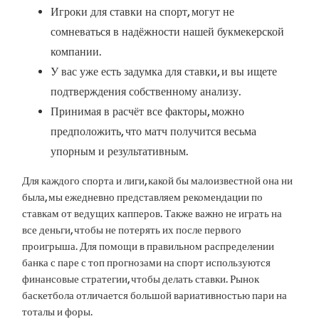
Игроки для ставки на спорт, могут не
сомневаться в надёжности нашей букмекерской
компании.
У вас уже есть задумка для ставки, и вы ищете
подтверждения собственному анализу.
Принимая в расчёт все факторы, можно
предположить, что матч получится весьма
упорным и результативным.
Для каждого спорта и лиги, какой бы малоизвестной она ни
была, мы ежедневно представляем рекомендации по
ставкам от ведущих капперов. Также важно не играть на
все деньги, чтобы не потерять их после первого
проигрыша. Для помощи в правильном распределении
банка с паре с топ прогнозами на спорт используются
финансовые стратегии, чтобы делать ставки. Рынок
баскетбола отличается большой вариативностью пари на
тоталы и форы.