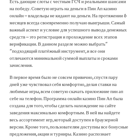
Есть дающие слоты с честным ГСЧ и реальными шансами
на победу. Советую играть на деньги в Пин Ап казино
онлайн – владельцы не кидают на деньги. На протяжении 6
месяцев всегда своевременно получаю выигрыши. Самый
важный аспект и условие для успешного вывода денежных
средств – это регистрация и прохождение всех этапов
верификации. В данном разделе можно выбрать”
“подходящий платёжный инструмент, и все они
отличаются минимальной суммой выплаты и сроками
зачисления.
В первое время было не совсем привично, спустя пару
дней уже чувствовал себя комфортно, делая ставки на
любимые игры, всем советую скачать прилоежние пин ап
себе на телефон. Программа онлайн казино Пин Ап была
создана для того, чтобы сделать нахождение на сайте
заведения максимально комфортным. В ней вы найдете
весь ассортимент игр, который доступен в браузерной
версии. Кроме того, пользователям доступны все бонусные
предложения, акции и турниры. Казино распознает