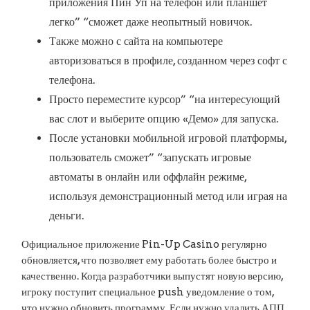
приложения Пин Уп на телефон или планшет
легко” “сможет даже неопытный новичок.
Также можно с сайта на компьютере
авторизоваться в профиле, созданном через софт с
телефона.
Просто переместите курсор” “на интересующий
вас слот и выберите опцию «Демо» для запуска.
После установки мобильной игровой платформы,
пользователь сможет” “запускать игровые
автоматы в онлайн или оффлайн режиме,
используя демонстрационный метод или играя на
деньги.
Официальное приложение Pin-Up Casino регулярно
обновляется, что позволяет ему работать более быстро и
качественно. Когда разработчики выпустят новую версию,
игроку поступит специальное push уведомление о том,
что нужно обновить программу. Если нужно удалить АПП