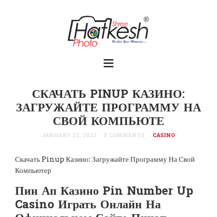
СКАЧАТЬ PINUP КАЗИНО:
ЗАГРУЖАЙТЕ ПРОГРАММУ НА
СВОЙ КОМПЬЮТЕ
JANUARY 22, 2023
0 COMMENTS
CASINO
Скачать Pinup Казино: Загружайте Программу На Свой
Компьютер
Пин Ап Казино Pin Number Up
Casino Играть Онлайн На