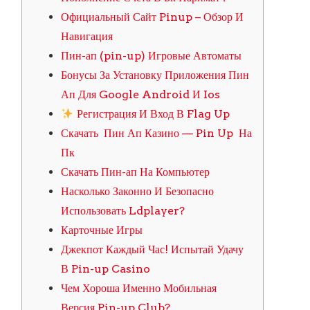
Официальный Сайт Pinup – Обзор И
Навигация
Пин-ап (pin-up) Игровые Автоматы
Бонусы За Установку Приложения Пин
Ап Для Google Android И Ios
Регистрация И Вход В Flag Up
Скачать Пин Ап Казино — Pin Up На
Пк
Скачать Пин-ап На Компьютер
Насколько Законно И Безопасно
Использовать Ldplayer?
Карточные Игры
Джекпот Каждый Час! Испытай Удачу
В Pin-up Casino
Чем Хороша Именно Мобильная
Версия Pin-up Club?