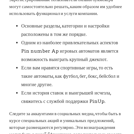
могут самостоятельно решать, каким образом им удобнее
использовать функционал и услуги компании.
Основные разделы, категории и настройки
расположены в том же порядке.
Одним из наиболее привлекательных аспектов
Pin number Ap игровых автоматов является
возможность выиграть крупный джекпот.
Если вам нравятся спортивные игры, то есть
такие автоматы, как футбол, бег, бокс, бейсбол и
многие другие.
Если история ставок и выигрышей исчезла,
свяжитесь с службой поддержки PinUp.
Следите за аккаунтами в социальных медиа, чтобы быть в
курсе специальных акций и уникальных предложений,
которые размещаются регулярно. Эти вознаграждения