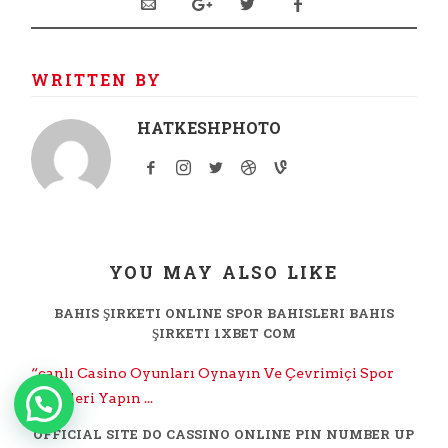
WRITTEN BY
HATKESHPHOTO
YOU MAY ALSO LIKE
BAHIS ŞIRKETI ONLINE SPOR BAHISLERI BAHIS
ŞIRKETI 1XBET COM
“canlı Casino Oyunları Oynayın Ve Çevrimiçi Spor
Bahisleri Yapın ...
OFFICIAL SITE DO CASSINO ONLINE PIN NUMBER UP