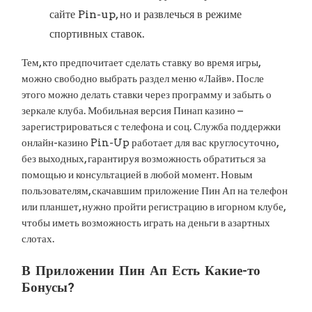
сайте Pin-up, но и развлечься в режиме
спортивных ставок.
Тем, кто предпочитает сделать ставку во время игры,
можно свободно выбрать раздел меню «Лайв». После
этого можно делать ставки через программу и забыть о
зеркале клуба. Мобильная версия Пинап казино –
зарегистрироваться с телефона и соц. Служба поддержки
онлайн-казино Pin-Up работает для вас круглосуточно,
без выходных, гарантируя возможность обратиться за
помощью и консультацией в любой момент. Новым
пользователям, скачавшим приложение Пин Ап на телефон
или планшет, нужно пройти регистрацию в игорном клубе,
чтобы иметь возможность играть на деньги в азартных
слотах.
В Приложении Пин Ап Есть Какие-то
Бонусы?