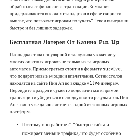
обрабатывает финансовые транзакции. Компания
придерживаются высоких стандартов в сфере скорости
выплат, что позволяет игрокам получать” “свои выигрыши
быстро и без лишних задержек.
Бесплатная Лотерея От Казино Pin Up
Площадка стала популярной и заслужила уважение у
многих опытных игроков не только из-за игровых
автоматов. Присмотреться стоит и к формату survive,
что подарит новые эмоции и впечатления. Сотни столов
находятся на сайте Пин Ап во вкладке «Live дилеры».
Перейдите в раздел и сумеете подключиться к прямой
трансляции и убедиться в неподкупности результатов. Пин
Ап казино уже давно считается одной из топовых игровых
платформ.
Поэтому оно работает” “быстрее сайта и
пожирает меньше трафика, что будет особенно