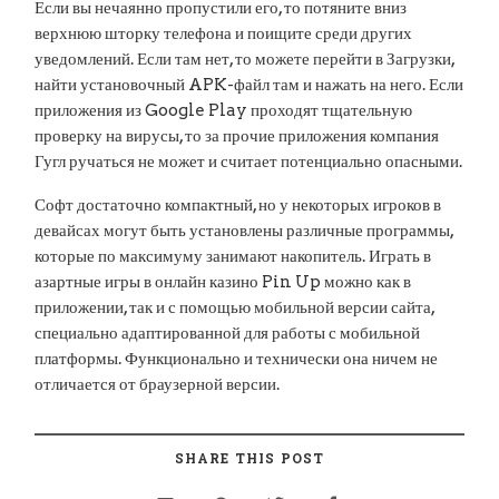
Если вы нечаянно пропустили его, то потяните вниз
верхнюю шторку телефона и поищите среди других
уведомлений. Если там нет, то можете перейти в Загрузки,
найти установочный APK-файл там и нажать на него. Если
приложения из Google Play проходят тщательную
проверку на вирусы, то за прочие приложения компания
Гугл ручаться не может и считает потенциально опасными.
Софт достаточно компактный, но у некоторых игроков в
девайсах могут быть установлены различные программы,
которые по максимуму занимают накопитель. Играть в
азартные игры в онлайн казино Pin Up можно как в
приложении, так и с помощью мобильной версии сайта,
специально адаптированной для работы с мобильной
платформы. Функционально и технически она ничем не
отличается от браузерной версии.
SHARE THIS POST