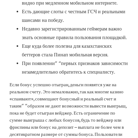
видно при медленном мобильном интернете.
Есть дающие слоты с честным ГСЧ и реальными
шансами на победу.
Недавно зарегистрированным геймерам важно
знать основные правила пользования площадкой.
Еще куда более полезна для казахстанских
беттеров стала Пинап мобильная версия.
При появлении” “первых признаков зависимости
незамедлительно обратитесь к специалисту.
Если бонус успешно отыгран, деньги появятся уже на
реальном счету. Это немаловажно, так как многие казино
«спаивают», совмещают бонусный и реальный счет и
таким” “образом не дают возможности вывести выигрыш,
пока не будет отыгран вейджер. Есть ограничение по
сумме выигрыша с любых бонусов, будь то вейджер или
фриспины или бонус на депозит – выплата не более чем в
десятикратном размере от суммы бонуса. Пользователи