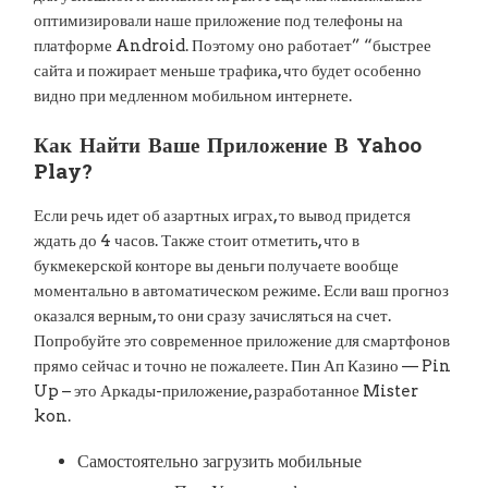
оптимизировали наше приложение под телефоны на
платформе Android. Поэтому оно работает” “быстрее
сайта и пожирает меньше трафика, что будет особенно
видно при медленном мобильном интернете.
Как Найти Ваше Приложение В Yahoo
Play?
Если речь идет об азартных играх, то вывод придется
ждать до 4 часов. Также стоит отметить, что в
букмекерской конторе вы деньги получаете вообще
моментально в автоматическом режиме. Если ваш прогноз
оказался верным, то они сразу зачисляться на счет.
Попробуйте это современное приложение для смартфонов
прямо сейчас и точно не пожалеете. Пин Ап Казино — Pin
Up – это Аркады-приложение, разработанное Mister
kon.
Самостоятельно загрузить мобильные