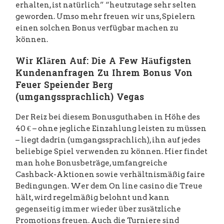
erhalten, ist natürlich” “heutzutage sehr selten
geworden. Umso mehr freuen wir uns, Spielern
einen solchen Bonus verfügbar machen zu
können.
Wir Klären Auf: Die A Few Häufigsten
Kundenanfragen Zu Ihrem Bonus Von
Feuer Speiender Berg
(umgangssprachlich) Vegas
Der Reiz bei diesem Bonusguthaben in Höhe des
40 € – ohne jegliche Einzahlung leisten zu müssen
– liegt dadrin (umgangssprachlich), ihn auf jedes
beliebige Spiel verwenden zu können. Hier findet
man hohe Bonusbeträge, umfangreiche
Cashback-Aktionen sowie verhältnismäßig faire
Bedingungen. Wer dem On line casino die Treue
hält, wird regelmäßig belohnt und kann
gegenseitig immer wieder über zusätzliche
Promotions freuen. Auch die Turniere sind