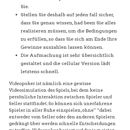
Sie.
Stellen Sie deshalb auf jeden fall sicher,
dass Sie genau wissen, had been Sie alles
realisieren müssen, um die Bedingungen
zu erfüllen, so dass Sie sich am Ende Ihre
Gewinne auszahlen lassen können.
Die Aufmachung ist sehr übersichtlich
gestaltet und die cellular Version lädt
letztens schnell.
Videopoker ist nämlich eine gewisse
Videosimulation des Spiels, bei dem keine
persönliche Interaktion zwischen Spieler und
Seller stattfindet. So können sich unerfahrene
Spieler in aller Ruhe einspielen, ohne” “dabei
entweder vom Seller oder den anderen Spielern
gedrängt über werden schnelle Entscheidungen