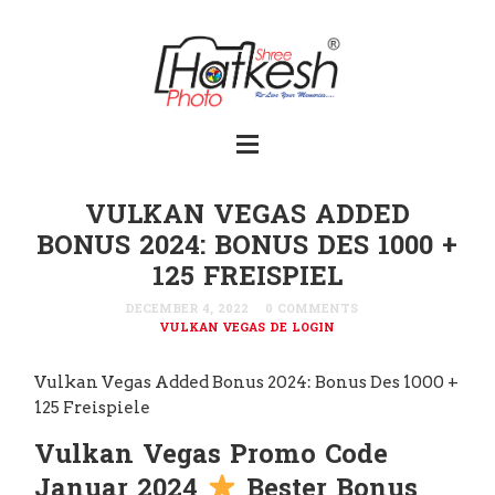
VULKAN VEGAS ADDED
BONUS 2024: BONUS DES 1000 +
125 FREISPIEL
DECEMBER 4, 2022
0 COMMENTS
VULKAN VEGAS DE LOGIN
Vulkan Vegas Added Bonus 2024: Bonus Des 1000 +
125 Freispiele
Vulkan Vegas Promo Code
Januar 2024
Bester Bonus