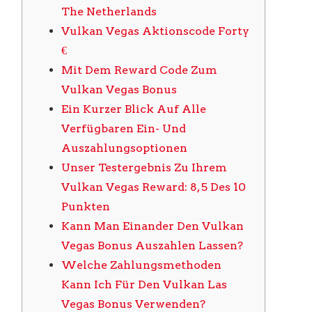
The Netherlands
Vulkan Vegas Aktionscode Forty
€
Mit Dem Reward Code Zum
Vulkan Vegas Bonus
Ein Kurzer Blick Auf Alle
Verfügbaren Ein- Und
Auszahlungsoptionen
Unser Testergebnis Zu Ihrem
Vulkan Vegas Reward: 8, 5 Des 10
Punkten
Kann Man Einander Den Vulkan
Vegas Bonus Auszahlen Lassen?
Welche Zahlungsmethoden
Kann Ich Für Den Vulkan Las
Vegas Bonus Verwenden?