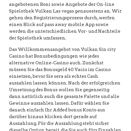
angebotenen Boni sowie Angebote der On-line
Spielothek Vulkan Las vegas genauestens an. Wir
gehen den Registrierungsprozess durch, werfen
einen Blick auf pass away mobile App sowie
werden die unterschiedlichen Vor- und Nachteile
der Spielothek umfassen.
Das Willkommensangebot von Vulkan Sin city
Casino hat Bonusbedingungen wie jedes
alternative Online-Casino auch. Zunächst
müssen Sie das Bonusgeld 40 Vacio im Casino
einsetzen, bevor Sie sera als echtes Cash
auszahlen lassen können. Nach der erfolgreichen
Umsetzung des Bonus wollen Sie gegenseitig
dann natürlich auch die gesamte Palette und alle
Gewinne auszahlen lassen. Dafür wählen Sie
danach einfach Ihr Added bonus Konto aus
darüber hinaus klicken dort gerade auf
Auszahlung. Für die Auszahlung steht sicher
dieselbe Option bereit, die Sie auch fürs Einzahlen