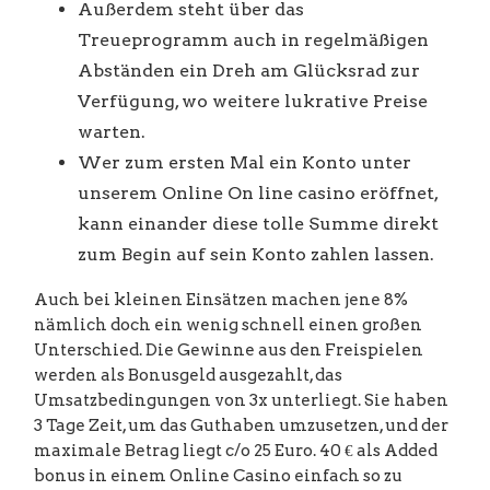
Außerdem steht über das
Treueprogramm auch in regelmäßigen
Abständen ein Dreh am Glücksrad zur
Verfügung, wo weitere lukrative Preise
warten.
Wer zum ersten Mal ein Konto unter
unserem Online On line casino eröffnet,
kann einander diese tolle Summe direkt
zum Begin auf sein Konto zahlen lassen.
Auch bei kleinen Einsätzen machen jene 8%
nämlich doch ein wenig schnell einen großen
Unterschied. Die Gewinne aus den Freispielen
werden als Bonusgeld ausgezahlt, das
Umsatzbedingungen von 3x unterliegt. Sie haben
3 Tage Zeit, um das Guthaben umzusetzen, und der
maximale Betrag liegt c/o 25 Euro. 40 € als Added
bonus in einem Online Casino einfach so zu