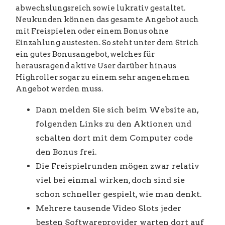
abwechslungsreich sowie lukrativ gestaltet.
Neukunden können das gesamte Angebot auch
mit Freispielen oder einem Bonus ohne
Einzahlung austesten. So steht unter dem Strich
ein gutes Bonusangebot, welches für
herausragend aktive User darüber hinaus
Highroller sogar zu einem sehr angenehmen
Angebot werden muss.
Dann melden Sie sich beim Website an,
folgenden Links zu den Aktionen und
schalten dort mit dem Computer code
den Bonus frei.
Die Freispielrunden mögen zwar relativ
viel bei einmal wirken, doch sind sie
schon schneller gespielt, wie man denkt.
Mehrere tausende Video Slots jeder
besten Softwareprovider warten dort auf