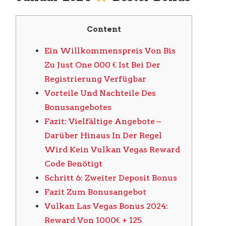
Content
Ein Willkommenspreis Von Bis
Zu Just One 000 € Ist Bei Der
Registrierung Verfügbar
Vorteile Und Nachteile Des
Bonusangebotes
Fazit: Vielfältige Angebote ­–
Darüber Hinaus In Der Regel
Wird Kein Vulkan Vegas Reward
Code Benötigt
Schritt 6: Zweiter Deposit Bonus
Fazit Zum Bonusangebot
Vulkan Las Vegas Bonus 2024:
Reward Von 1000€ + 125