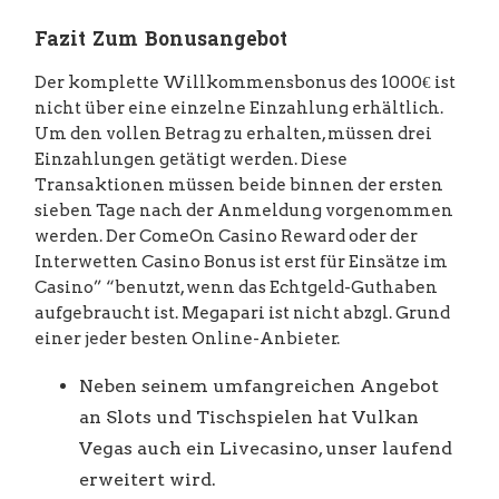
Fazit Zum Bonusangebot
Der komplette Willkommensbonus des 1000€ ist
nicht über eine einzelne Einzahlung erhältlich.
Um den vollen Betrag zu erhalten, müssen drei
Einzahlungen getätigt werden. Diese
Transaktionen müssen beide binnen der ersten
sieben Tage nach der Anmeldung vorgenommen
werden. Der ComeOn Casino Reward oder der
Interwetten Casino Bonus ist erst für Einsätze im
Casino” “benutzt, wenn das Echtgeld-Guthaben
aufgebraucht ist. Megapari ist nicht abzgl. Grund
einer jeder besten Online-Anbieter.
Neben seinem umfangreichen Angebot
an Slots und Tischspielen hat Vulkan
Vegas auch ein Livecasino, unser laufend
erweitert wird.