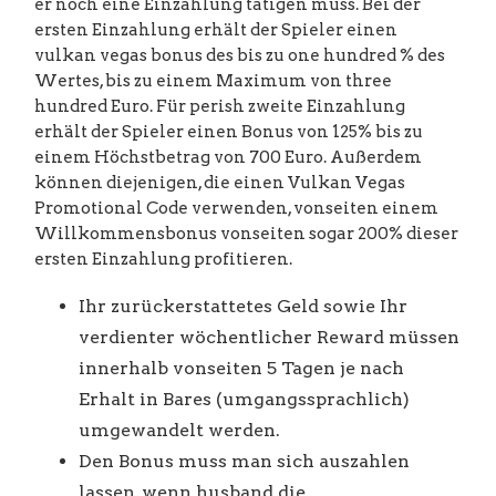
er noch eine Einzahlung tätigen muss. Bei der
ersten Einzahlung erhält der Spieler einen
vulkan vegas bonus des bis zu one hundred % des
Wertes, bis zu einem Maximum von three
hundred Euro. Für perish zweite Einzahlung
erhält der Spieler einen Bonus von 125% bis zu
einem Höchstbetrag von 700 Euro. Außerdem
können diejenigen, die einen Vulkan Vegas
Promotional Code verwenden, vonseiten einem
Willkommensbonus vonseiten sogar 200% dieser
ersten Einzahlung profitieren.
Ihr zurückerstattetes Geld sowie Ihr
verdienter wöchentlicher Reward müssen
innerhalb vonseiten 5 Tagen je nach
Erhalt in Bares (umgangssprachlich)
umgewandelt werden.
Den Bonus muss man sich auszahlen
lassen, wenn husband die