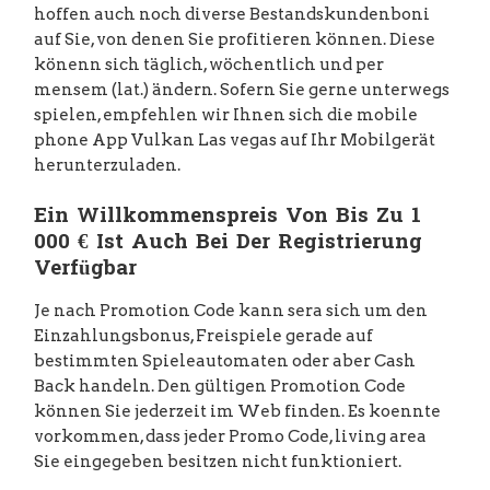
hoffen auch noch diverse Bestandskundenboni
auf Sie, von denen Sie profitieren können. Diese
könenn sich täglich, wöchentlich und per
mensem (lat.) ändern. Sofern Sie gerne unterwegs
spielen, empfehlen wir Ihnen sich die mobile
phone App Vulkan Las vegas auf Ihr Mobilgerät
herunterzuladen.
Ein Willkommenspreis Von Bis Zu 1
000 € Ist Auch Bei Der Registrierung
Verfügbar
Je nach Promotion Code kann sera sich um den
Einzahlungsbonus, Freispiele gerade auf
bestimmten Spieleautomaten oder aber Cash
Back handeln. Den gültigen Promotion Code
können Sie jederzeit im Web finden. Es koennte
vorkommen, dass jeder Promo Code, living area
Sie eingegeben besitzen nicht funktioniert.