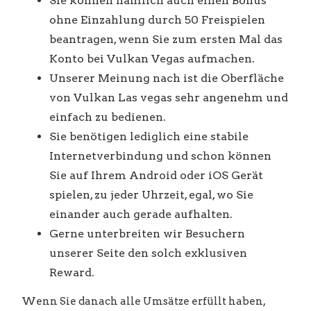
Sie können nämlich auch einen Bonus
ohne Einzahlung durch 50 Freispielen
beantragen, wenn Sie zum ersten Mal das
Konto bei Vulkan Vegas aufmachen.
Unserer Meinung nach ist die Oberfläche
von Vulkan Las vegas sehr angenehm und
einfach zu bedienen.
Sie benötigen lediglich eine stabile
Internetverbindung und schon können
Sie auf Ihrem Android oder iOS Gerät
spielen, zu jeder Uhrzeit, egal, wo Sie
einander auch gerade aufhalten.
Gerne unterbreiten wir Besuchern
unserer Seite den solch exklusiven
Reward.
Wenn Sie danach alle Umsätze erfüllt haben,