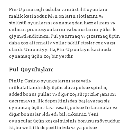
Pin-Up maraqlı üsluba və müxtəlif oyunlara
malik kazinodur. Mən onların slotlarını və
stolüstü oyunlarını oynamaqdan həzz alıram və
onların promosyonlarını və bonuslarını yüksək
qiymətləndirirəm. Pul yatırmaq və çıxarmaq üçün
daha çox alternativ yollar təklif etsələr çox yaxşı
olardı. Ümumiyyətlə, Pin-Up onlayn kazinoda
oynamaq üçün xoş bir yerdir.
Pul Qoyuluşları:
PinUp Casino oyunçularını səxavətlə
mükafatlandırdığı üçün əlavə pulsuz spinlər,
added bonus pullar və digər xoş sürprizlər şansını
qaçırmayın. İlk depozitinizdən başlayaraq siz
oynamaq üçün əlavə vəsait, pulsuz fırlanmalar və
digər bonuslar əldə edə biləcəksiniz. Yeni
oyunçular üçün xoş gəlmisiniz bonusu mövcuddur
ki, bu weil ilk depozitinizdə və ya pulsuz