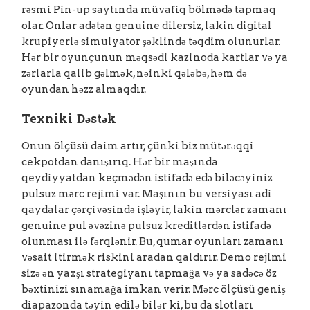
rəsmi Pin-up saytında müvafiq bölmədə tapmaq
olar. Onlar adətən genuine dilersiz, lakin digital
krupiyerlə simulyator şəklində təqdim olunurlar.
Hər bir oyunçunun məqsədi kazinoda kartlar və ya
zərlarla qalib gəlmək, nəinki qələbə, həm də
oyundan həzz almaqdır.
Texniki Dəstək
Onun ölçüsü daim artır, çünki biz mütərəqqi
cekpotdan danışırıq. Hər bir maşında
qeydiyyatdan keçmədən istifadə edə biləcəyiniz
pulsuz mərc rejimi var. Maşının bu versiyası adi
qaydalar çərçivəsində işləyir, lakin mərclər zamanı
genuine pul əvəzinə pulsuz kreditlərdən istifadə
olunması ilə fərqlənir. Bu, qumar oyunları zamanı
vəsait itirmək riskini aradan qaldırır. Demo rejimi
sizə ən yaxşı strategiyanı tapmağa və ya sadəcə öz
bəxtinizi sınamağa imkan verir. Mərc ölçüsü geniş
diapazonda təyin edilə bilər ki, bu da slotları