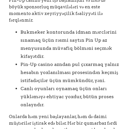
Pin-Up casino yeni işə başlamışdır və hələ də
böyük sponsorluq müqavilələri və en este
momento aktiv xeyriyyəçilik fəaliyyəti ilə
fərqlənmir.
Bukmeker kontorunda idman mərclərini
sınamaq üçün rəsmi saytın Pin Up az
menyusunda müvafiq bölməni seçmək
kifayətdir.
Pin-Up casino azndan pul çıxarmaq yalnız
hesabın yoxlanılması prosesindən keçmiş
istifadəçilər üçün mümkündür, yəni.
Canlı oyunları oynamaq üçün onları
yükləməyə ehtiyac yoxdur, bütün proses
onlayndır.
Onlarda həm yeni başlayanlar, həm də daimi
müştərilər iştirak edə bilər. Hər bir qumarbaz fərdi