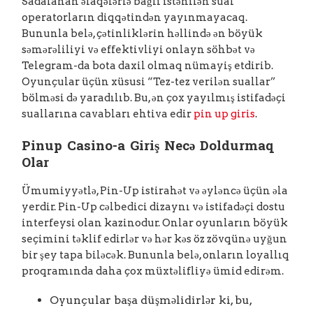
Sadalanan əlaqələrlə bağlı istənilən sual
operatorların diqqətindən yayınmayacaq.
Bununla belə, çətinliklərin həllində ən böyük
səmərəliliyi və effektivliyi onlayn söhbət və
Telegram-da bota daxil olmaq nümayiş etdirib.
Oyunçular üçün xüsusi “Tez-tez verilən suallar”
bölməsi də yaradılıb. Bu, ən çox yayılmış istifadəçi
suallarına cavabları ehtiva edir
pin up giris
.
Pinup Casino-a Giriş Necə Doldurmaq
Olar
Ümumiyyətlə, Pin-Up istirahət və əyləncə üçün əla
yerdir. Pin-Up cəlbedici dizaynı və istifadəçi dostu
interfeysi olan kazinodur. Onlar oyunların böyük
seçimini təklif edirlər və hər kəs öz zövqünə uyğun
bir şey tapa biləcək. Bununla belə, onların loyallıq
proqramında daha çox müxtəlifliyə ümid edirəm.
Oyunçular başa düşməlidirlər ki, bu,