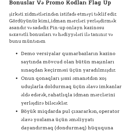
Bonuslar Və Promo Kodları Flag Up
şirkəti xidmətlərindən istifadə etməyi təklif edir.
Gördüyünüz kimi, idman mərcləri yerləşdirmək
asandır və sadədir. Pin-up onlayn kazinosu
səxavətli bonusları və hədiyyələri ilə tanınır və
bunu müntəzəm
Demo versiyalar qumarbazların kazino
saytında mövcud olan bütün maşınları
sınaqdan keçirməsi üçün yaradılmışdır.
Onun qonaqları şəxsi əmanətdən xoş
uduşlarla doldurmaq üçün əlavə imkanlar
əldə edərək, rahatlıqla idman mərclərini
yerləşdirə biləcəklər.
Böyük miqdarda pul çıxararkən, operator
əlavə yoxlama üçün əməliyyatı
dayandırmaq (dondurmaq) hüququna