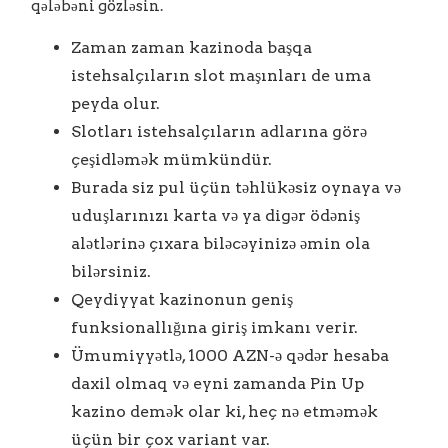
qələbəni gözləsin.
Zaman zaman kazinoda başqa
istehsalçıların slot maşınları de uma
peyda olur.
Slotları istehsalçıların adlarına görə
çeşidləmək mümkündür.
Burada siz pul üçün təhlükəsiz oynaya və
uduşlarınızı karta və ya digər ödəniş
alətlərinə çıxara biləcəyinizə əmin ola
bilərsiniz.
Qeydiyyat kazinonun geniş
funksionallığına giriş imkanı verir.
Ümumiyyətlə, 1000 AZN-ə qədər hesaba
daxil olmaq və eyni zamanda Pin Up
kazino demək olar ki, heç nə etməmək
üçün bir çox variant var.