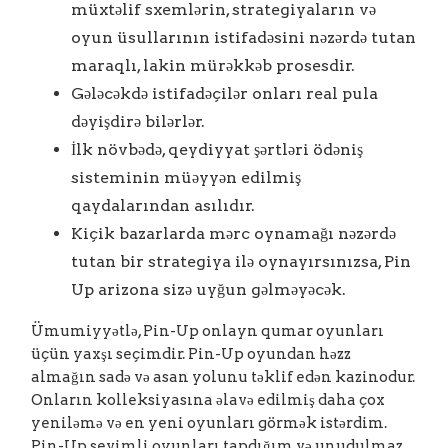
müxtəlif sxemlərin, strategiyaların və
oyun üsullarının istifadəsini nəzərdə tutan
maraqlı, lakin mürəkkəb prosesdir.
Gələcəkdə istifadəçilər onları real pula
dəyişdirə bilərlər.
İlk növbədə, qeydiyyat şərtləri ödəniş
sisteminin müəyyən edilmiş
qaydalarından asılıdır.
Kiçik bazarlarda mərc oynamağı nəzərdə
tutan bir strategiya ilə oynayırsınızsa, Pin
Up arizona sizə uyğun gəlməyəcək.
Ümumiyyətlə, Pin-Up onlayn qumar oyunları
üçün yaxşı seçimdir. Pin-Up oyundan həzz
almağın sadə və asan yolunu təklif edən kazinodur.
Onların kolleksiyasına əlavə edilmiş daha çox
yeniləmə və en yeni oyunları görmək istərdim.
Pin-Up sevimli oyunları tapdığım və unudulmaz