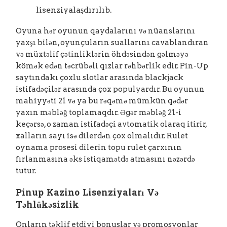
lisenziyalaşdırılıb.
Oyuna hər oyunun qaydalarını və nüanslarını
yaxşı bilən, oyunçuların suallarını cavablandıran
və müxtəlif çətinliklərin öhdəsindən gəlməyə
kömək edən təcrübəli qızlar rəhbərlik edir. Pin-Up
saytındakı çoxlu slotlar arasında blackjack
istifadəçilər arasında çox populyardır. Bu oyunun
mahiyyəti 21 və ya bu rəqəmə mümkün qədər
yaxın məbləğ toplamaqdır. Əgər məbləğ 21-i
keçərsə, o zaman istifadəçi avtomatik olaraq itirir,
xalların sayı isə dilerdən çox olmalıdır. Rulet
oynama prosesi dilerin topu rulet çarxının
fırlanmasına əks istiqamətdə atmasını nəzərdə
tutur.
Pinup Kazino Lisenziyaları Və
Təhlükəsizlik
Onların təklif etdiyi bonuslar və promosyonlar