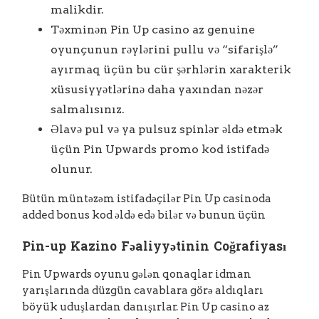
malikdir.
Təxminən Pin Up casino az genuine
oyunçunun rəylərini pullu və “sifarişlə”
ayırmaq üçün bu cür şərhlərin xarakterik
xüsusiyyətlərinə daha yaxından nəzər
salmalısınız.
Əlavə pul və ya pulsuz spinlər əldə etmək
üçün Pin Upwards promo kod istifadə
olunur.
Bütün müntəzəm istifadəçilər Pin Up casinoda
added bonus kod əldə edə bilər və bunun üçün
Pin-up Kazino Fəaliyyətinin Coğrafiyası
Pin Upwards oyunu gələn qonaqlar idman
yarışlarında düzgün cavablara görə aldıqları
böyük uduşlardan danışırlar. Pin Up casino az