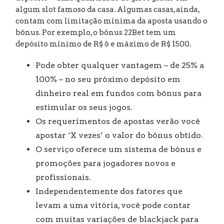
algum slot famoso da casa. Algumas casas, ainda,
contam com limitação mínima da aposta usando o
bônus. Por exemplo, o bônus 22Bet tem um
depósito mínimo de R$ 6 e máximo de R$ 1500.
Pode obter qualquer vantagem – de 25% a
100% – no seu próximo depósito em
dinheiro real em fundos com bônus para
estimular os seus jogos.
Os requerimentos de apostas verão você
apostar ‘X vezes’ o valor do bônus obtido.
O serviço oferece um sistema de bónus e
promoções para jogadores novos e
profissionais.
Independentemente dos fatores que
levam a uma vitória, você pode contar
com muitas variações de blackjack para