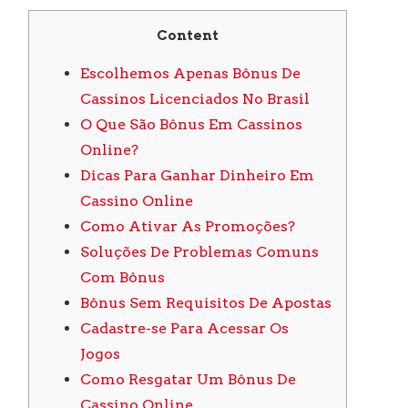
Content
Escolhemos Apenas Bônus De
Cassinos Licenciados No Brasil
O Que São Bônus Em Cassinos
Online?
Dicas Para Ganhar Dinheiro Em
Cassino Online
Como Ativar As Promoções?
Soluções De Problemas Comuns
Com Bônus
Bônus Sem Requisitos De Apostas
Cadastre-se Para Acessar Os
Jogos
Como Resgatar Um Bônus De
Cassino Online