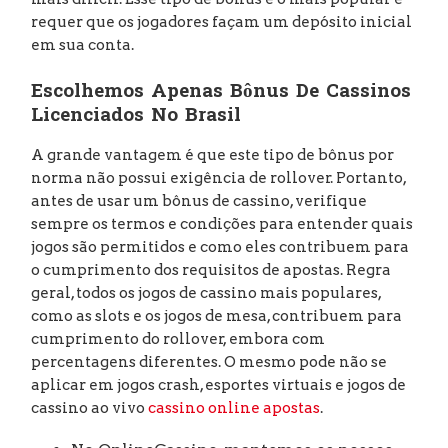
requer que os jogadores façam um depósito inicial
em sua conta.
Escolhemos Apenas Bônus De Cassinos
Licenciados No Brasil
A grande vantagem é que este tipo de bônus por
norma não possui exigência de rollover. Portanto,
antes de usar um bônus de cassino, verifique
sempre os termos e condições para entender quais
jogos são permitidos e como eles contribuem para
o cumprimento dos requisitos de apostas. Regra
geral, todos os jogos de cassino mais populares,
como as slots e os jogos de mesa, contribuem para
cumprimento do rollover, embora com
percentagens diferentes. O mesmo pode não se
aplicar em jogos crash, esportes virtuais e jogos de
cassino ao vivo
cassino online apostas
.