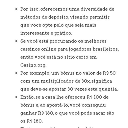
Por isso, oferecemos uma diversidade de
métodos de depósito, visando permitir
que você opte pelo que seja mais
interessante e prático.
Se você está procurando os melhores
cassinos online para jogadores brasileiros,
então você está no sítio certo em
Casino.org.
Por exemplo, um bônus no valor de R$ 50
com um multiplicador de 30x, significa
que deve-se apostar 30 vezes esta quantia.
Então, se a casa lhe ofereceu R$ 100 de
bônus e, ao apostá-lo, você conseguiu
ganhar R$ 180, o que você pode sacar são
os R$ 180.