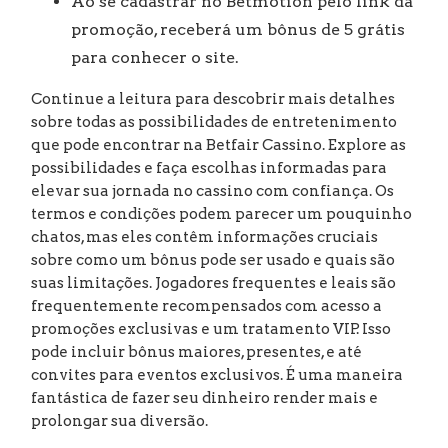
Ao se cadastrar no Betmotion pelo link da
promoção, receberá um bônus de 5 grátis
para conhecer o site.
Continue a leitura para descobrir mais detalhes
sobre todas as possibilidades de entretenimento
que pode encontrar na Betfair Cassino. Explore as
possibilidades e faça escolhas informadas para
elevar sua jornada no cassino com confiança. Os
termos e condições podem parecer um pouquinho
chatos, mas eles contêm informações cruciais
sobre como um bônus pode ser usado e quais são
suas limitações. Jogadores frequentes e leais são
frequentemente recompensados com acesso a
promoções exclusivas e um tratamento VIP. Isso
pode incluir bônus maiores, presentes, e até
convites para eventos exclusivos. É uma maneira
fantástica de fazer seu dinheiro render mais e
prolongar sua diversão.