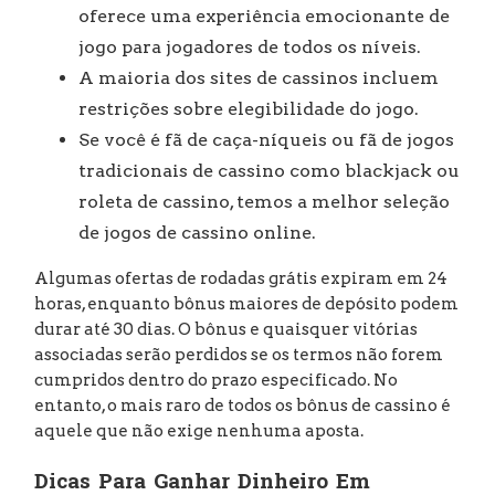
oferece uma experiência emocionante de
jogo para jogadores de todos os níveis.
A maioria dos sites de cassinos incluem
restrições sobre elegibilidade do jogo.
Se você é fã de caça-níqueis ou fã de jogos
tradicionais de cassino como blackjack ou
roleta de cassino, temos a melhor seleção
de jogos de cassino online.
Algumas ofertas de rodadas grátis expiram em 24
horas, enquanto bônus maiores de depósito podem
durar até 30 dias. O bônus e quaisquer vitórias
associadas serão perdidos se os termos não forem
cumpridos dentro do prazo especificado. No
entanto, o mais raro de todos os bônus de cassino é
aquele que não exige nenhuma aposta.
Dicas Para Ganhar Dinheiro Em