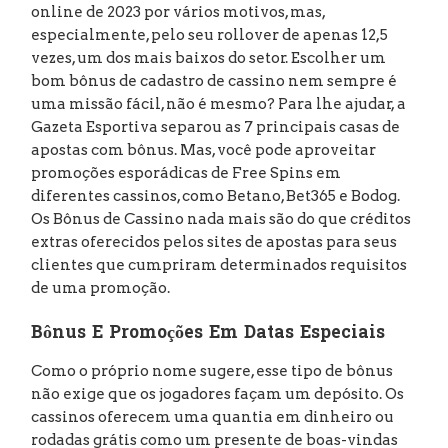
online de 2023 por vários motivos, mas,
especialmente, pelo seu rollover de apenas 12,5
vezes, um dos mais baixos do setor. Escolher um
bom bônus de cadastro de cassino nem sempre é
uma missão fácil, não é mesmo? Para lhe ajudar, a
Gazeta Esportiva separou as 7 principais casas de
apostas com bônus. Mas, você pode aproveitar
promoções esporádicas de Free Spins em
diferentes cassinos, como Betano, Bet365 e Bodog.
Os Bônus de Cassino nada mais são do que créditos
extras oferecidos pelos sites de apostas para seus
clientes que cumpriram determinados requisitos
de uma promoção.
Bônus E Promoções Em Datas Especiais
Como o próprio nome sugere, esse tipo de bônus
não exige que os jogadores façam um depósito. Os
cassinos oferecem uma quantia em dinheiro ou
rodadas grátis como um presente de boas-vindas