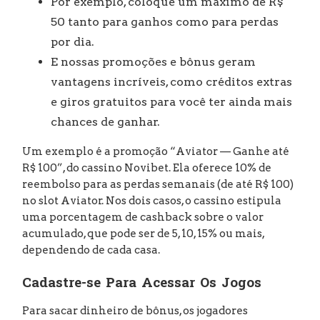
Por exemplo, coloque um máximo de R$
50 tanto para ganhos como para perdas
por dia.
E nossas promoções e bônus geram
vantagens incríveis, como créditos extras
e giros gratuitos para você ter ainda mais
chances de ganhar.
Um exemplo é a promoção “Aviator — Ganhe até
R$ 100”, do cassino Novibet. Ela oferece 10% de
reembolso para as perdas semanais (de até R$ 100)
no slot Aviator. Nos dois casos, o cassino estipula
uma porcentagem de cashback sobre o valor
acumulado, que pode ser de 5, 10, 15% ou mais,
dependendo de cada casa.
Cadastre-se Para Acessar Os Jogos
Para sacar dinheiro de bônus, os jogadores