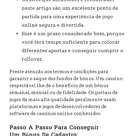
neste artigo são um excelente ponto de
partida para uma experiência de jogo
online segura e divertida.
Esse é um prazo considerado bom, porque
você terá tempo suficiente para colocar
diferentes apostas e conseguir cumprir o
rollover.
Preste atenção aos termos e condições para
garantir o saque dos fundos de bônus. Um cassino
respeitável lhe dá o benefício de um bônus
semanal, mensal ou de fidelidade. Os portais de
jogos da mais alta qualidade geralmente usam
plataformas e jogos de desenvolvedores de
software de cassinos online conhecidos.
Passo A Passo Para Conseguir
Um Bônus De Cadastro: