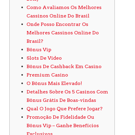
Como Avaliamos Os Melhores
Cassinos Online Do Brasil
Onde Posso Encontrar Os
Melhores Cassinos Online Do
Brasil?
Bônus Vip
Slots De Vídeo
Bônus De Cashback Em Casino
Premium Casino
O Bônus Mais Elevado!
Detalhes Sobre Os 5 Casinos Com
Bônus Grátis De Boas-vindas
Qual O Jogo Que Prefere Jogar?
Promoção De Fidelidade Ou
Bônus Vip – Ganhe Benefícios
Exclusivos