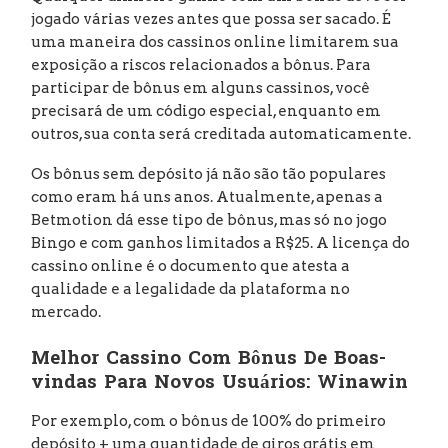
jogado várias vezes antes que possa ser sacado. É
uma maneira dos cassinos online limitarem sua
exposição a riscos relacionados a bônus. Para
participar de bônus em alguns cassinos, você
precisará de um código especial, enquanto em
outros, sua conta será creditada automaticamente.
Os bônus sem depósito já não são tão populares
como eram há uns anos. Atualmente, apenas a
Betmotion dá esse tipo de bônus, mas só no jogo
Bingo e com ganhos limitados a R$25. A licença do
cassino online é o documento que atesta a
qualidade e a legalidade da plataforma no
mercado.
Melhor Cassino Com Bônus De Boas-
vindas Para Novos Usuários: Winawin
Por exemplo, com o bônus de 100% do primeiro
depósito + uma quantidade de giros grátis em