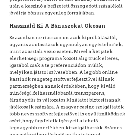
után a kaszinó a befizetett összeg adott százalékát
jóváírja bónusz egyenleg formájában.
Használd Ki A Bónuszokat Okosan
Ez azonban ne riasszon un azok kipróbálásától,
ugyanis az utasítások ugyanolyan egyértelműek,
mint az asztali vezió esetén. Mivel a két játék
elérhetőségi programa között alig truck eltérés,
igazából csak a te preferenciádon múlik,
melyiken játszol szívesebben. A legjobb online
kaszinók rengeteg szoftverfejlesztővel állnak
partnerségben annak érdekében, hogy kiváló
minőségű, felhasználóbarát, transzparens,
élménydús és változatos kínálatot biztosítsanak
játékosaik számára. A magyar casino szolgáltatók
több neves szoftverfejlesztővel is együttműködnek
azért, hogy ügyfeleik igényeit a lehető
legnagyobb mértékben kiszolgálhassák. Számos
nemzetközileg elérhető on the internet