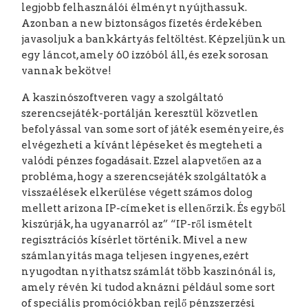
legjobb felhasználói élményt nyújthassuk.
Azonban a new biztonságos fizetés érdekében
javasoljuk a bankkártyás feltöltést. Képzeljünk un
egy láncot, amely 60 izzóból áll, és ezek sorosan
vannak bekötve!
A kaszinószoftveren vagy a szolgáltató
szerencsejáték-portálján keresztül közvetlen
befolyással van some sort of játék eseményeire, és
elvégezheti a kívánt lépéseket és megteheti a
valódi pénzes fogadásait. Ezzel alapvetően az a
probléma, hogy a szerencsejáték szolgáltatók a
visszaélések elkerülése végett számos dolog
mellett arizona IP-címeket is ellenőrzik. És egyből
kiszúrják, ha ugyanarról az” “IP-ről ismételt
regisztrációs kísérlet történik. Mivel a new
számlanyitás maga teljesen ingyenes, ezért
nyugodtan nyithatsz számlát több kaszinónál is,
amely révén ki tudod aknázni például some sort
of speciális promóciókban rejlő pénzszerzési