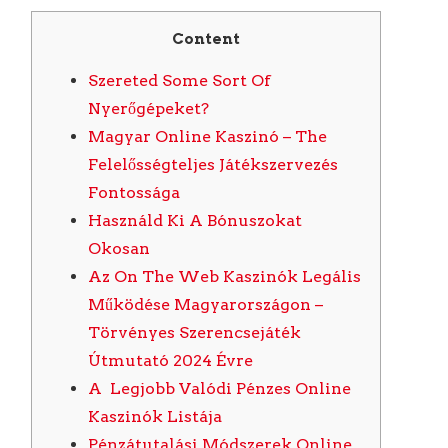
Content
Szereted Some Sort Of
Nyerőgépeket?
Magyar Online Kaszinó – The
Felelősségteljes Játékszervezés
Fontossága
Használd Ki A Bónuszokat
Okosan
Az On The Web Kaszinók Legális
Működése Magyarországon –
Törvényes Szerencsejáték
Útmutató 2024 Évre
A Legjobb Valódi Pénzes Online
Kaszinók Listája
Pénzátutalási Módszerek Online