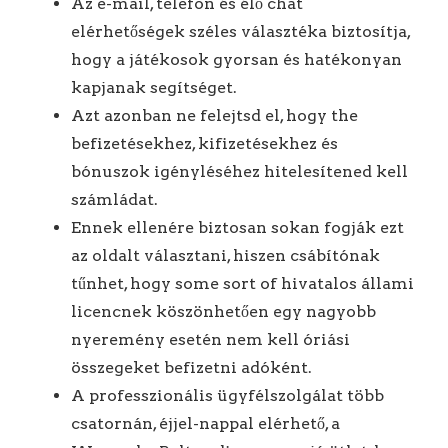
Az e-mail, telefon és élő chat
elérhetőségek széles választéka biztosítja,
hogy a játékosok gyorsan és hatékonyan
kapjanak segítséget.
Azt azonban ne felejtsd el, hogy the
befizetésekhez, kifizetésekhez és
bónuszok igényléséhez hitelesítened kell
számládat.
Ennek ellenére biztosan sokan fogják ezt
az oldalt választani, hiszen csábítónak
tűnhet, hogy some sort of hivatalos állami
licencnek köszönhetően egy nagyobb
nyeremény esetén nem kell óriási
összegeket befizetni adóként.
A professzionális ügyfélszolgálat több
csatornán, éjjel-nappal elérhető, a