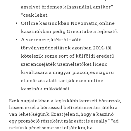
amelyet érdemes kihasználni, amikor”
“csak lehet.
Offline kaszinókban Novomatic, online
kaszinókban pedig Greentube a fejlesztő.
A szerencsejátékról szóló
törvénymódosítások azonban 2014-től
kötelezik some sort of külföldi eredetű
szerencsejáték üzemeltetőket licenc
kiváltására a magyar piacon, és szigorú
ellenőrzés alatt tartják ezen online
kaszinók működését.
Ezek napjainkban a leginkább keresett bónuszok,
hiszen ezzel a bónusszal befizetésmentes játékra
van lehetőségünk. Ez azt jelenti, hogy a kaszinó
egy promóció részeként már azért is usually” “ad
nekünk pénzt some sort of játékra, ha