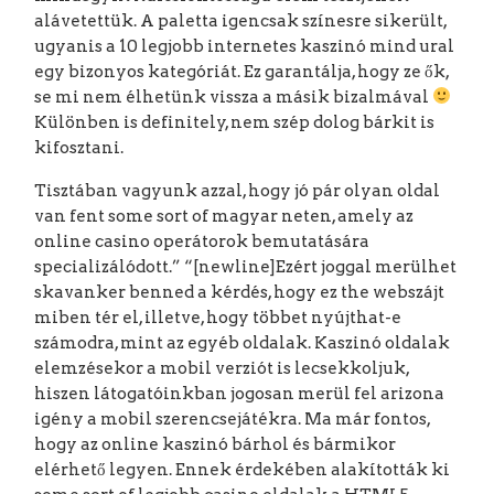
alávetettük. A paletta igencsak színesre sikerült,
ugyanis a 10 legjobb internetes kaszinó mind ural
egy bizonyos kategóriát. Ez garantálja, hogy ze ők,
se mi nem élhetünk vissza a másik bizalmával
Különben is definitely, nem szép dolog bárkit is
kifosztani.
Tisztában vagyunk azzal, hogy jó pár olyan oldal
van fent some sort of magyar neten, amely az
online casino operátorok bemutatására
specializálódott.” “[newline]Ezért joggal merülhet
skavanker benned a kérdés, hogy ez the webszájt
miben tér el, illetve, hogy többet nyújthat-e
számodra, mint az egyéb oldalak. Kaszinó oldalak
elemzésekor a mobil verziót is lecsekkoljuk,
hiszen látogatóinkban jogosan merül fel arizona
igény a mobil szerencsejátékra. Ma már fontos,
hogy az online kaszinó bárhol és bármikor
elérhető legyen. Ennek érdekében alakították ki