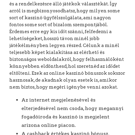
és a rendelkezésre álló játékok választékát. Így
arról is megbizonyosodhatsz, hogy milyen some
sort of kaszinó ügyfélszolgálata, ami nagyon
fontos some sort of bizalom szempontjából.
Érdemes erre egy kis időt szánni, felfedezni a
lehetőségeket, hosszú távon minél jobb
játékélményben legyen részed. Célunk a minél
teljesebb képet kialakítása az elérhető és
biztonságos weboldalakról, hogy felhasználóként
könnyebben eldönthesd, hol szeretnéd az idődet
eltölteni. Ezek az online kaszinó bónuszok sokszor
hasznosak, de akadnak olyan esetek is, amikor
nem biztos, hogy megéri igénybe venni azokat.
Az internet megjelenésével és
elterjedésével nem csoda, hogy megannyi
fogadóiroda és kaszinó is megjelent
arizona online piacon.
A cashback értékes kaszinó bónusz,