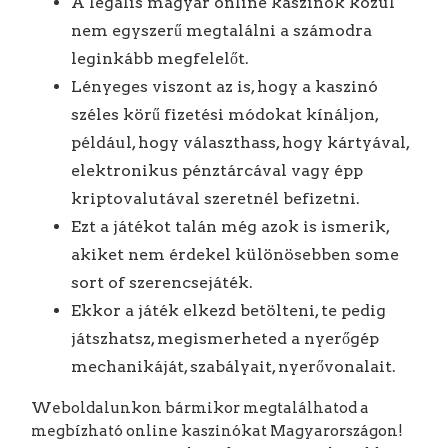
A legális magyar online kaszinók közül
nem egyszerű megtalálni a számodra
leginkább megfelelőt.
Lényeges viszont az is, hogy a kaszinó
széles körű fizetési módokat kínáljon,
például, hogy választhass, hogy kártyával,
elektronikus pénztárcával vagy épp
kriptovalutával szeretnél befizetni.
Ezt a játékot talán még azok is ismerik,
akiket nem érdekel különösebben some
sort of szerencsejáték.
Ekkor a játék elkezd betölteni, te pedig
játszhatsz, megismerheted a nyerőgép
mechanikáját, szabályait, nyerővonalait.
Weboldalunkon bármikor megtalálhatod a
megbízható online kaszinókat Magyarországon!