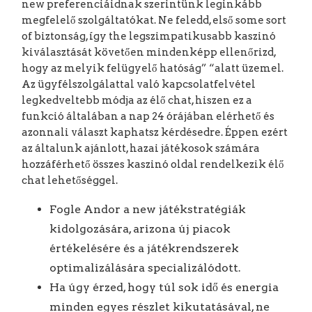
new preferenciáidnak szerintünk leginkább
megfelelő szolgáltatókat. Ne feledd, első some sort
of biztonság, így the legszimpatikusabb kaszinó
kiválasztását követően mindenképp ellenőrizd,
hogy az melyik felügyelő hatóság” “alatt üzemel.
Az ügyfélszolgálattal való kapcsolatfelvétel
legkedveltebb módja az élő chat, hiszen ez a
funkció általában a nap 24 órájában elérhető és
azonnali választ kaphatsz kérdésedre. Éppen ezért
az általunk ajánlott, hazai játékosok számára
hozzáférhető összes kaszinó oldal rendelkezik élő
chat lehetőséggel.
Fogle Andor a new játékstratégiák
kidolgozására, arizona új piacok
értékelésére és a játékrendszerek
optimalizálására specializálódott.
Ha úgy érzed, hogy túl sok idő és energia
minden egyes részlet kikutatásával, ne