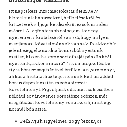
Biztonságos Kaszinók
Itt naprakész információkat is definitely
biztosítunk bónuszokról, befizetésekről és
kifizetésekről, jogi kérdésekről és sok minden
másról. A legfontosabb dolog, amikor egy
nyeremény kiutalásáról van szó, hogy milyen
megjátszási követelmények vannak. Ez akkor bír
jelentőséggel, anordna bónuszból nyertünk
esetleg, hiszen ha some sort of saját pénzünkből
nyertünk, akkor nincs rá” “ilyen megkötés. De
styra bónusz segítségével értük el a nyereményt,
akkor a kiutaláshoz teljesítenünk kell an added
bonus deposit esetén meghatározott
követelményt. Figyeljünk oda, mert sok esetben
például egy ingyenes pörgetésre egészen más
megjátszási követelmény vonatkozik, mint egy
normál bónuszra.
Felhívjuk figyelmét, hogy bizonyos