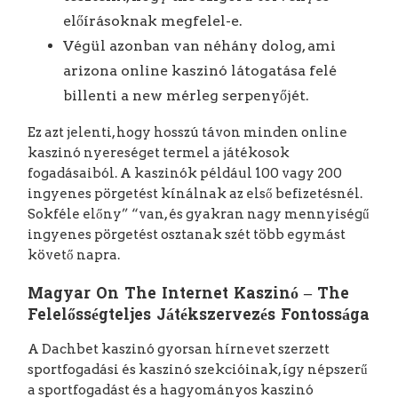
előírásoknak megfelel-e.
Végül azonban van néhány dolog, ami
arizona online kaszinó látogatása felé
billenti a new mérleg serpenyőjét.
Ez azt jelenti, hogy hosszú távon minden online
kaszinó nyereséget termel a játékosok
fogadásaiból. A kaszinók például 100 vagy 200
ingyenes pörgetést kínálnak az első befizetésnél.
Sokféle előny” “van, és gyakran nagy mennyiségű
ingyenes pörgetést osztanak szét több egymást
követő napra.
Magyar On The Internet Kaszinó – The
Felelősségteljes Játékszervezés Fontossága
A Dachbet kaszinó gyorsan hírnevet szerzett
sportfogadási és kaszinó szekcióinak, így népszerű
a sportfogadást és a hagyományos kaszinó