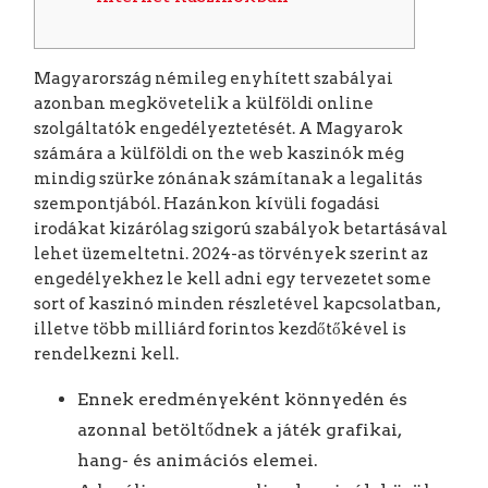
Magyarország némileg enyhített szabályai
azonban megkövetelik a külföldi online
szolgáltatók engedélyeztetését. A Magyarok
számára a külföldi on the web kaszinók még
mindig szürke zónának számítanak a legalitás
szempontjából. Hazánkon kívüli fogadási
irodákat kizárólag szigorú szabályok betartásával
lehet üzemeltetni. 2024-as törvények szerint az
engedélyekhez le kell adni egy tervezetet some
sort of kaszinó minden részletével kapcsolatban,
illetve több milliárd forintos kezdőtőkével is
rendelkezni kell.
Ennek eredményeként könnyedén és
azonnal betöltődnek a játék grafikai,
hang- és animációs elemei.