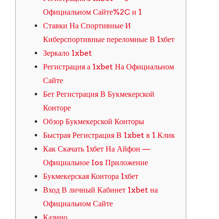
Официальном Сайте%2C и 1
Ставки На Спортивные И
Киберспортивные переломные В 1хбет
Зеркало 1xbet
Регистрация а 1xbet На Официальном
Сайте
Бет Регистрация В Букмекерской
Конторе
Обзор Букмекерской Конторы
Быстрая Регистрация В 1xbet в 1 Клик
Как Скачать 1хбет На Айфон —
Официальное Ios Приложение
Букмекерская Контора 1хбет
Вход В личный Кабинет 1xbet на
Официальном Сайте
Казино