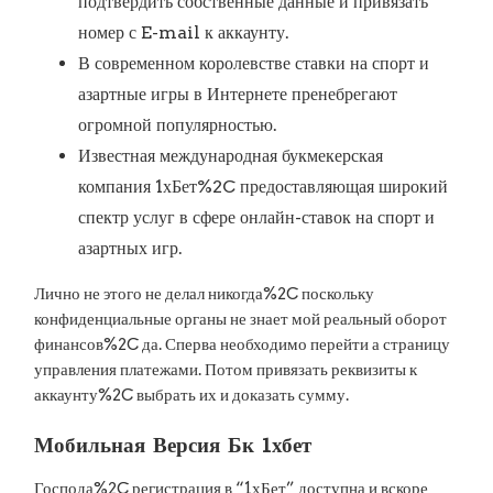
подтвердить собственные данные и привязать
номер с E-mail к аккаунту.
В современном королевстве ставки на спорт и
азартные игры в Интернете пренебрегают
огромной популярностью.
Известная международная букмекерская
компания 1хБет%2C предоставляющая широкий
спектр услуг в сфере онлайн-ставок на спорт и
азартных игр.
Лично не этого не делал никогда%2C поскольку
конфиденциальные органы не знает мой реальный оборот
финансов%2C да. Сперва необходимо перейти а страницу
управления платежами. Потом привязать реквизиты к
аккаунту%2C выбрать их и доказать сумму.
Мобильная Версия Бк 1хбет
Господа%2C регистрация в “1хБет” доступна и вскоре