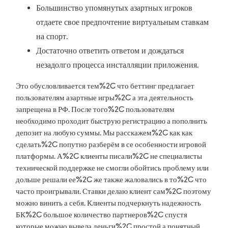
Большинство упомянутых азартных игроков
отдаете свое предпочтение виртуальным ставкам
на спорт.
Достаточно ответить ответом и дождаться
незадолго процесса инсталляции приложения.
Это обусловливается тем%2C что беттинг предлагает
пользователям азартные игры%2C а эта деятельность
запрещена в РФ. После того%2C пользователям
необходимо проходит быструю регистрацию а пополнить
депозит на любую суммы. Мы расскажем%2C как как
сделать%2C попутно разберём в се особенности игровой
платформы. А%2C клиенты писали%2C не специалисты
технической поддержке не смогли обойтись проблему или
дольше решали ее%2C же также жаловались в то%2C что
часто проигрывали. Ставки делаю клиент сам%2C поэтому
можно винить а себя. Клиенты подчеркнуть надежность
БК%2C большое количество партнеров%2C спустя
которые можно вывела деньги%2C простой а понятный