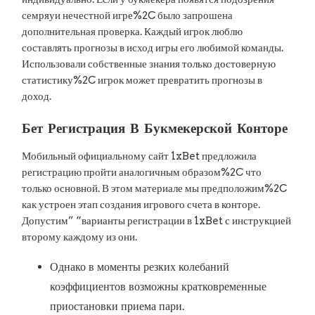
семряуи нечестной игре%2C было запрошена
дополнительная проверка. Каждый игрок люблю
составлять прогнозы в исход игры его любимой команды.
Использовали собственные знания только достоверную
статистику%2C игрок может превратить прогнозы в
доход.
Бет Регистрация В Букмекерской Конторе
Мобильный официальному сайт 1xBet предложила
регистрацию пройти аналогичным образом%2C что
только основной. В этом материале мы предположим%2C
как устроен этап создания игрового счета в конторе.
Допустим” “варианты регистрации в 1xBet с инструкцией
второму каждому из они.
Однако в моменты резких колебаний
коэффициентов возможны кратковременные
приостановки приема пари.