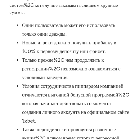
систем%2C хотя лучше заказывать слишком крупные
суммы.
Один пользователь может его использовать
только один дважды.
Новые игроки должно получить прибавку в
100% к первому депозиту или фрибет.
Только прежде%2C чем продолжить к
регистрации%2C невозможно ознакомиться с
условиями заведения.
Условия сотрудничества пиппардом компанией
отличаются выгодной бонусной программой%2C
которая начинает действовать со момента
создания личного аккаунта на официальном сайте
1xbet.
Также периодически проводятся различные
акции%2C всяком время которых регрессной