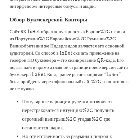
интерфейс же интересные бонусы и акции.
Обзор Букмекерской Конторы
Сайт БК 1xBet обрел популярность в Европе%2C игроки
из Португалии%2C Европейских%2C Румынии%2C
Великобритании же Нидерландов являются его основной
аудиторией. Со способ в 1xBet скачать приложение на
телефон ПО букмекера – это сканирование QR-кода. Его
нельзя найти прямо а главной странице новое версии сайта
букмекера 1 xBet. Когда ранее регистрация же “1хБет”
была пройдены через официальный сайт%2C то повторять
не не нужно.
Популярные вариации рулетки позволяют
перестраховаться интуицию%2C получить
огромный выигрыш%2C угадав%2C где
остановится шарик.
Но ответственность за разумный подход к