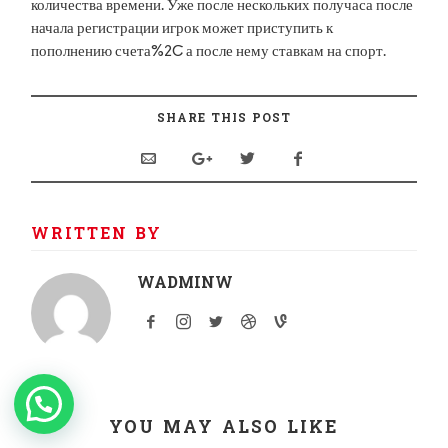
количества времени. Уже после нескольких получаса после
начала регистрации игрок может приступить к
пополнению счета%2C а после нему ставкам на спорт.
SHARE THIS POST
WRITTEN BY
WADMINW
YOU MAY ALSO LIKE