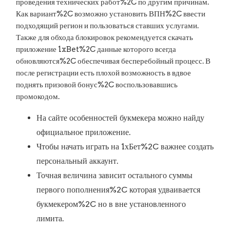
проведения технических работ%2C по другим причинам.
Как вариант%2C возможно установить ВПН%2C ввести
подходящий регион и пользоваться ставших услугами.
Также для обхода блокировок рекомендуется скачать
приложение 1xBet%2C данные которого всегда
обновляются%2C обеспечивая бесперебойный процесс. В
после регистрации есть плохой возможность в вдвое
поднять призовой бонус%2C воспользовавшись
промокодом.
На сайте особенностей букмекера можно найду
официальное приложение.
Чтобы начать играть на 1хБет%2C важнее создать
персональный аккаунт.
Точная величина зависит остального суммы
первого пополнения%2C которая удваивается
букмекером%2C но в вне установленного
лимита.