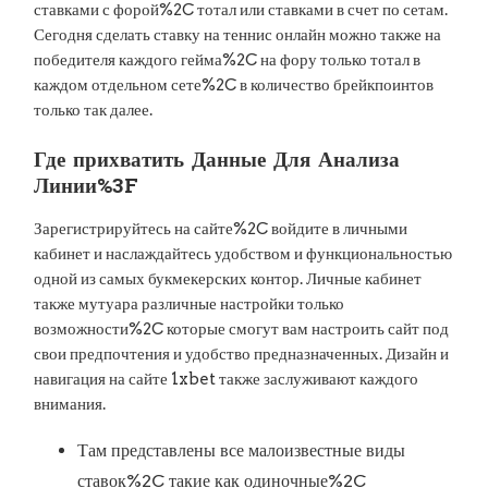
ставками с форой%2C тотал или ставками в счет по сетам.
Сегодня сделать ставку на теннис онлайн можно также на
победителя каждого гейма%2C на фору только тотал в
каждом отдельном сете%2C в количество брейкпоинтов
только так далее.
Где прихватить Данные Для Анализа
Линии%3F
Зарегистрируйтесь на сайте%2C войдите в личными
кабинет и наслаждайтесь удобством и функциональностью
одной из самых букмекерских контор. Личные кабинет
также мутуара различные настройки только
возможности%2C которые смогут вам настроить сайт под
свои предпочтения и удобство предназначенных. Дизайн и
навигация на сайте 1xbet также заслуживают каждого
внимания.
Там представлены все малоизвестные виды
ставок%2C такие как одиночные%2C