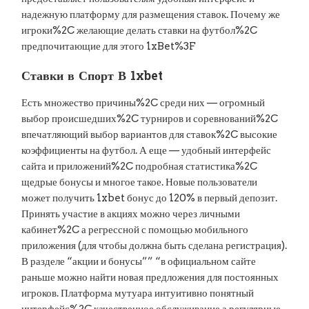
надежную платформу для размещения ставок. Почему же
игроки%2C желающие делать ставки на футбол%2C
предпочитающие для этого 1xBet%3F
Ставки в Спорт В 1xbet
Есть множество причины%2C среди них — огромный
выбор происшедших%2C турниров и соревнований%2C
впечатляющий выбор вариантов для ставок%2C высокие
коэффициенты на футбол. А еще — удобный интерфейс
сайта и приложений%2C подробная статистика%2C
щедрые бонусы и многое такое. Новые пользователи
может получить 1xbet бонус до 120% в первый депозит.
Принять участие в акциях можно через личными
кабинет%2C а регрессной с помощью мобильного
приложения (для чтобы должна быть сделана регистрация).
В разделе “акции и бонусы”” “в официальном сайте
раньше можно найти новая предложения для постоянных
игроков. Платформа мутуара интуитивно понятный