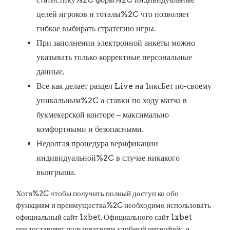
целей игроков и тоталы%2C что позволяет
гибкое выбирать стратегию игры.
При заполнении электронной анкеты можно
указывать только корректные персональные
данные.
Все как делает раздел Live на 1иксБет по-своему
уникальным%2C а ставки по ходу матча в
букмекерской конторе – максимально
комфортными и безопасными.
Недолгая процедура верификации
индивидуальной%2C в случае никакого
выигрыша.
Хотя%2C чтобы получить полный доступ ко обо
функциям и преимущества%2C необходимо использовать
официальный сайт 1xbet. Официального сайт 1xbet
предоставляет пользователям удобный интерфейс и