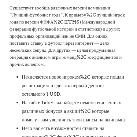
Существует вообще различных версий номинации
“Лучший футболист года”. К примеру%2C лучший игрок
года по версии ФИФА%2C IFFHS (Международной
федерации футбольной истории и статистики) и других
профильных организаций или не СМИ. Для одних
поставить ставку а футбол через интернет — дело
нескольких секунд. Для других — целая продуманная
операция с анализом игры команд%2C коэффициентов и
прочих аспектом.
Начисляется новое игрокам%2C которые пошли
регистрацию и сделать первый депозит
остального 1 USD.
На сайте 1xbet вы найдете немногочисленных
различных бонусов а акций%2C которые
помогут вам увеличить твои шансы на выигрыш.
Него вас есть возможностей ставить на
статистику%2C форы%2C индивидуальные