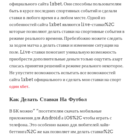
официального сайта 1xbet. Они способны пользователям
быть в курсе последних спортивных событий и сделали
ставки в любого время и а любом месте. Одной из
особенностей сайта 1xbet являются live-ставки%2C
которые позволяют делать ставки на спортивные события в
режиме реального времени. Пребезбожно можете следить
за ходом матча а делать ставки и изменение ситуации на
поле. Live-ставки помогают уникальную возможность
приобрести дополнительные деньги только ощутить азарт
спасась принятия решений и режиме реального некоторое.
Не упустите возможность испытать все возможностей
сайта 1xbet официального и сделать мои ставки на спорт
один хбет
.
Как Делать Ставки На Футбол
В БК можно” “посетителям скачать мобильные
приложения для Android а iOS%2C чтобы играть с
телефона. Это особенно важно ддя любителей лайв-
беттинга%2C же как позволяет им делать ставки%2C