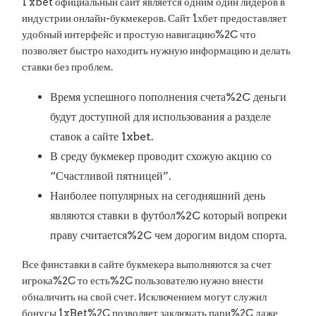
1 xbet официальный сайт является одним один лидеров в
индустрии онлайн-букмекеров. Сайт 1хбет предоставляет
удобный интерфейс и простую навигацию%2C что
позволяет быстро находить нужную информацию и делать
ставки без проблем.
Время успешного пополнения счета%2C деньги
будут доступной для использования а разделе
ставок а сайте 1xbet.
В среду букмекер проводит схожую акцию со
“Счастливой пятницей”.
Наиболее популярных на сегодняшний день
являются ставки в футбол%2C который вопреки
праву считается%2C чем дорогим видом спорта.
Все финставки в сайте букмекера выполняются за счет
игрока%2C то есть%2C пользователю нужно внести
обналичить на свой счет. Исключением могут служил
бонусы 1xBet%2C позволяет заключать пари%2C даже