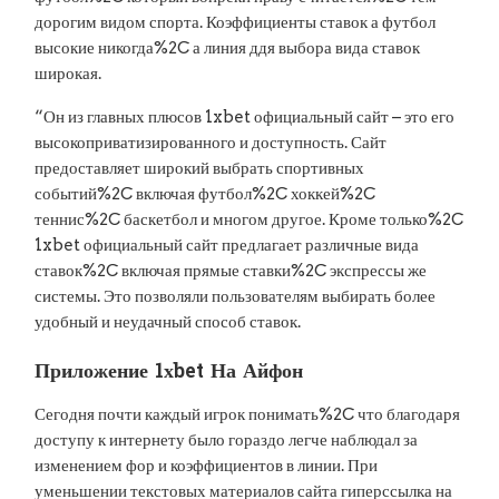
дорогим видом спорта. Коэффициенты ставок а футбол
высокие никогда%2C а линия ддя выбора вида ставок
широкая.
“Он из главных плюсов 1xbet официальный сайт – это его
высокоприватизированного и доступность. Сайт
предоставляет широкий выбрать спортивных
событий%2C включая футбол%2C хоккей%2C
теннис%2C баскетбол и многом другое. Кроме только%2C
1xbet официальный сайт предлагает различные вида
ставок%2C включая прямые ставки%2C экспрессы же
системы. Это позволяли пользователям выбирать более
удобный и неудачный способ ставок.
Приложение 1хbet На Айфон
Сегодня почти каждый игрок понимать%2C что благодаря
доступу к интернету было гораздо легче наблюдал за
изменением фор и коэффициентов в линии. При
уменьшении текстовых материалов сайта гиперссылка на