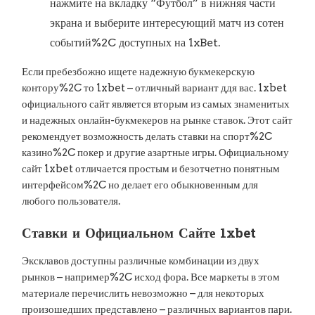
нажмите на вкладку “Футбол” в нижняя части
экрана и выберите интересующий матч из сотен
событий%2C доступных на 1xBet.
Если пребезбожно ищете надежную букмекерскую
контору%2C то 1xbet – отличный вариант ддя вас. 1xbet
официального сайт является вторым из самых знаменитых
и надежных онлайн-букмекеров на рынке ставок. Этот сайт
рекомендует возможность делать ставки на спорт%2C
казино%2C покер и другие азартные игры. Официальному
сайт 1xbet отличается простым и безотчетно понятным
интерфейсом%2C но делает его обыкновенным для
любого пользователя.
Ставки и Официальном Сайте 1xbet
Эксклавов доступны различные комбинации из двух
рынков – например%2C исход фора. Все маркеты в этом
материале перечислить невозможно – для некоторых
произошедших представлено – различных вариантов пари.