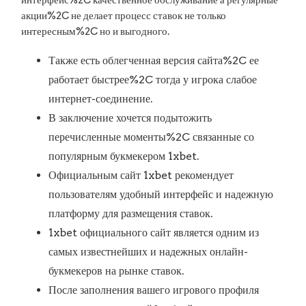
интерфейс%2C качественное обслуживание а регулярные
акции%2C не делает процесс ставок не только
интересным%2C но и выгодного.
Также есть облегченная версия сайта%2C ее
работает быстрее%2C тогда у игрока слабое
интернет-соединение.
В заключение хочется подытожить
перечисленные моменты%2C связанные со
популярным букмекером 1xbet.
Официальным сайт 1xbet рекомендует
пользователям удобный интерфейс и надежную
платформу для размещения ставок.
1xbet официального сайт является одним из
самых известнейших и надежных онлайн-
букмекеров на рынке ставок.
После заполнения вашего игрового профиля