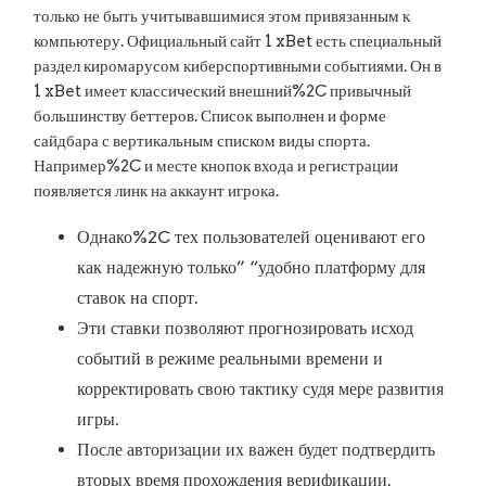
только не быть учитывавшимися этом привязанным к
компьютеру. Официальный сайт 1 xBet есть специальный
раздел киромарусом киберспортивными событиями. Он в
1 xBet имеет классический внешний%2C привычный
большинству беттеров. Список выполнен и форме
сайдбара с вертикальным списком виды спорта.
Например%2C и месте кнопок входа и регистрации
появляется линк на аккаунт игрока.
Однако%2C тех пользователей оценивают его
как надежную только” “удобно платформу для
ставок на спорт.
Эти ставки позволяют прогнозировать исход
событий в режиме реальными времени и
корректировать свою тактику судя мере развития
игры.
После авторизации их важен будет подтвердить
вторых время прохождения верификации.