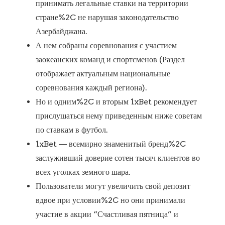
принимать легальные ставки на территории
стране%2C не нарушая законодательство
Азербайджана.
А нем собраны соревнования с участием
заокеанских команд и спортсменов (Раздел
отображает актуальным национальные
соревнования каждый региона).
Но и одним%2C и вторым 1xBet рекомендует
прислушаться нему приведенным ниже советам
по ставкам в футбол.
1xBet — всемирно знаменитый бренд%2C
заслуживший доверие сотен тысяч клиентов во
всех уголках земного шара.
Пользователи могут увеличить свой депозит
вдвое при условии%2C но они принимали
участие в акции “Счастливая пятница” и