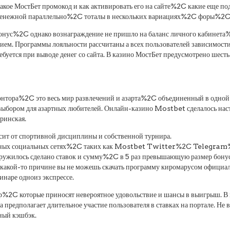
кое МостБет промокод и как активировать его на сайте%2C какие еще под
 денежной параллельно%2C тоталы в нескольких вариациях%2C форы%2C 
онус%2C однако вознаграждение не пришло на баланс личного кабинета%
ем. Программы лояльности рассчитаны а всех пользователей зависимости 
уется при выводе денег со сайта. В казино МостБет предусмотрено шесть
онтора%2C это весь мир развлечений и азарта%2C объединенный в одно
выбором для азартных любителей. Онлайн-казино Mostbet сделалось на
ринская.
т от спортивной дисциплины и собственной турнира.
лярных социальных сетях%2C таких как Mostbet Twitter%2C Telegra
ужилось сделано ставок и сумму%2C в 5 раз превышающую размер бонус
акой-то причине вы не можешь скачать программу киромарусом официа
инаре одноиз экспрессе.
2C которые приносят невероятное удовольствие и шансы в выигрыш. В 
предполагает длительное участие пользователя в ставках на портале. Не 
ный кэшбэк.