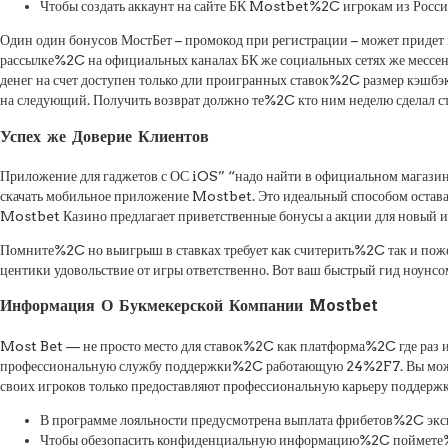
Чтобы создать аккаунт на сайте БК Mostbet%2C игрокам из России
Один один бонусов МостБет – промокод при регистрации – может придет
рассылке%2C на официальных каналах БК же социальных сетях же мессен
денег на счет доступен только дли проигранных ставок%2C размер кэшбэ
на следующий. Получить возврат должно те%2C кто ним неделю сделал ст
Успех же Доверие Клиентов
Приложение для гаджетов с ОС iOS” “надо найти в официальном магазин
скачать мобильное приложение Mostbet. Это идеальный способом остав
Mostbet Казино предлагает приветственные бонусы а акции для новый игр
Помните%2C но выигрыш в ставках требует как считерить%2C так и пожел
центики удовольствие от игры ответственно. Вот ваш быстрый гид ноунсо
Информация О Букмекерской Компании Mostbet
Most Bet — не просто место для ставок%2C как платформа%2C где раз 
профессиональную службу поддержки%2C работающую 24%2F7. Вы можете
своих игроков только предоставляют профессиональную карьеру поддерж
В программе лояльности предусмотрена выплата фрибетов%2C эк
Чтобы обезопасить конфиденциальную информацию%2C поймете%2C