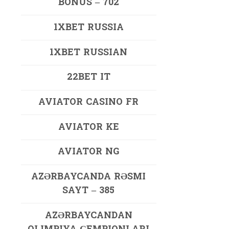
BONUS – 702
1XBET RUSSIA
1XBET RUSSIAN
22BET IT
AVIATOR CASINO FR
AVIATOR KE
AVIATOR NG
AZƏRBAYCANDA RƏSMI
SAYT – 385
AZƏRBAYCANDAN