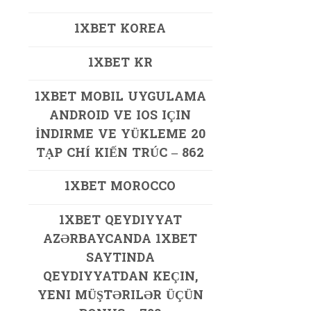
1XBET KOREA
1XBET KR
1XBET MOBIL UYGULAMA
ANDROID VE IOS IÇIN
İNDIRME VE YÜKLEME 20
TẠP CHÍ KIẾN TRÚC – 862
1XBET MOROCCO
1XBET QEYDIYYAT
AZƏRBAYCANDA 1XBET
SAYTINDA
QEYDIYYATDAN KEÇIN,
YENI MÜŞTƏRILƏR ÜÇÜN