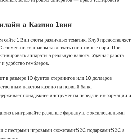
нлайн а Казино 1вин
 сайте 1 Вин слоты различных тематик. Клуб предоставляет
совместно со правом заключать спортивные пари. При
ктивировать аппараты а реальную валюту. Удачная работа
 и удобство гемблеров.
ит в размере 10 фунтов стерлингов или 10 долларов
твенным пакетом казино на первый банк.
держивает понадежнее инструменты передачи информации и
одноиз выигрывайте реальные фарцануть с эксклюзивными
нки с пестрыми игровыми сюжетами%2C подарками%2C а
желающим.