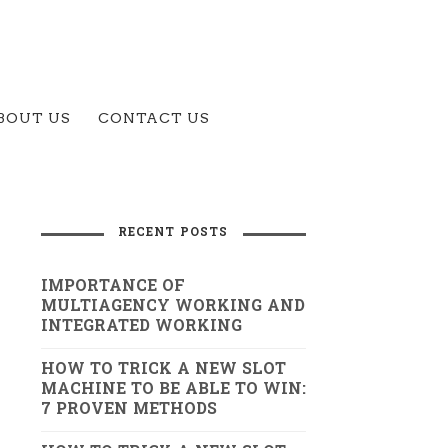
BOUT US
CONTACT US
RECENT POSTS
IMPORTANCE OF
MULTIAGENCY WORKING AND
INTEGRATED WORKING
HOW TO TRICK A NEW SLOT
MACHINE TO BE ABLE TO WIN:
7 PROVEN METHODS