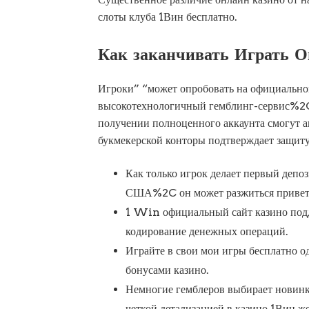
слоты клуба 1Вин бесплатно.
Как заканчивать Играть О
Игроки” “может опробовать на официальном
высокотехнологичный гемблинг-сервис%2C 
получении полноценного аккаунта смогут а
букмекерской конторы подтверждает защиту
Как только игрок делает первый депоз
США%2C он может разжиться приветс
1 Win официальный сайт казино под
кодирование денежных операций.
Играйте в свои мои игры бесплатно 
бонусами казино.
Немногие гемблеров выбирает нови
четкой детализацией в казино 1Вин 