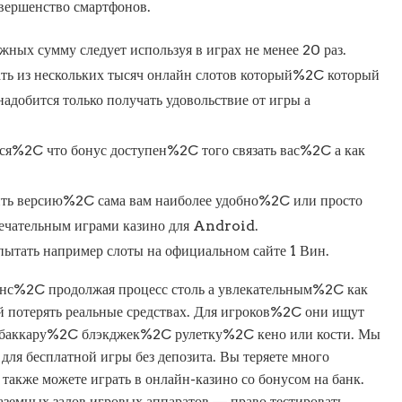
вершенство смартфонов.
ных сумму следует используя в играх не менее 20 раз.
ть из нескольких тысяч онлайн слотов который%2C который
адобится только получать удовольствие от игры а
я%2C что бонус доступен%2C того связать вас%2C а как
сить версию%2C сама вам наиболее удобно%2C или просто
ечательным играми казино для Android.
пытать например слоты на официальном сайте 1 Вин.
ланс%2C продолжая процесс столь а увлекательным%2C как
й потерять реальные средствах. Для игроков%2C они ищут
 баккару%2C блэкджек%2C рулетку%2C кено или кости. Мы
 бесплатной игры без депозита. Вы теряете много
акже можете играть в онлайн-казино со бонусом на банк.
аземных залов игровых аппаратов — право тестировать