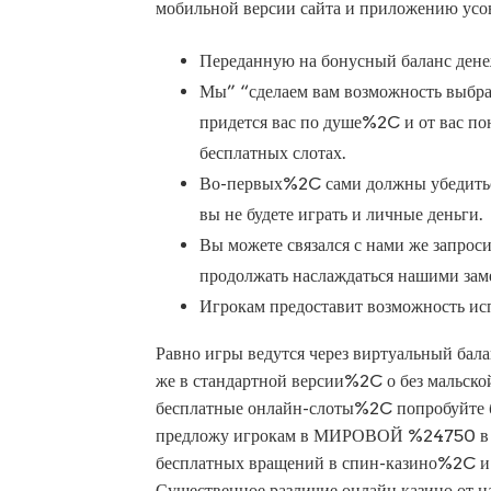
мобильной версии сайта и приложению усо
Переданную на бонусный баланс денеж
Мы” “сделаем вам возможность выбра
придется вас по душе%2C и от вас пон
бесплатных слотах.
Во-первых%2C сами должны убедитьс
вы не будете играть и личные деньги.
Вы можете связался с нами же запро
продолжать наслаждаться нашими зам
Игрокам предоставит возможность ис
Равно игры ведутся через виртуальный ба
же в стандартной версии%2C о без мальско
бесплатные онлайн-слоты%2C попробуйте
предложу игрокам в МИРОВОЙ %24750 в для
бесплатных вращений в спин-казино%2C и т
Существенное различие онлайн казино от н