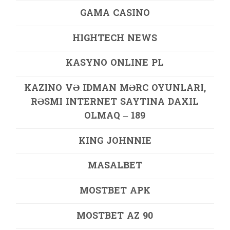
GAMA CASINO
HIGHTECH NEWS
KASYNO ONLINE PL
KAZINO VƏ IDMAN MƏRC OYUNLARI,
RƏSMI INTERNET SAYTINA DAXIL
OLMAQ – 189
KING JOHNNIE
MASALBET
MOSTBET APK
MOSTBET AZ 90