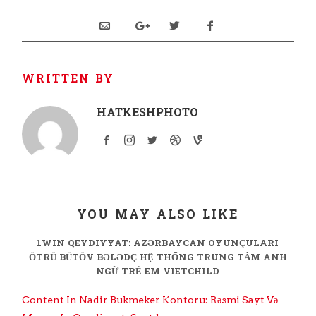
WRITTEN BY
HATKESHPHOTO
YOU MAY ALSO LIKE
1WIN QEYDIYYAT: AZƏRBAYCAN OYUNÇULARI
ÖTRÜ BÜTÖV BƏLƏDÇ HỆ THỐNG TRUNG TÂM ANH
NGỮ TRẺ EM VIETCHILD
Content In Nadir Bukmeker Kontoru: Rəsmi Sayt Və