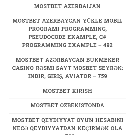
MOSTBET AZERBAIJAN
MOSTBET AZERBAYCAN YÜKLE MOBIL
PROQRAMI PROGRAMMING,
PSEUDOCODE EXAMPLE, C#
PROGRAMMING EXAMPLE – 492
MOSTBET AZƏRBAYCAN BUKMEKER
CASINO RƏSMI SAYT МOSBET SEYRƏK:
INDIR, GIRIŞ, AVIATOR – 759
MOSTBET KIRISH
MOSTBET OZBEKISTONDA
MOSTBET QEYDIYYAT OYUN HESABINI
NECƏ QEYDIYYATDAN KEÇIRMƏK OLA