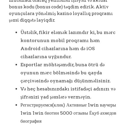
mütəmadi olaraq yenilənən işləyən və aktual
bonus kodu (bonus code) təqdim edirik. Aktiv
oyunçulara yönəlmiş kazino loyallıq proqramı
şəxsi diqqətə layiqdir.
Üstəlik, fikir eləmək lazımdır ki, bu mərc
kontorunun mobil proqramı həm
Android cihazlarına həm də iOS
cihazlarına uyğundur.
Esportlar möhtəşəmdir, buna ötrü də
oyunun mərc bölməsində bu qayda
çərçivəsində oynamağı düşünməlisiniz.
Və heç hesabınızdakı istifadəçi adınızı və
şifrənizi yad şəxslərə verməyin.
Регистрируемся(клик) Активные 1win ваучеры
1win 1win биотин 5000 отзывы Ёқуб ахмедов
биография