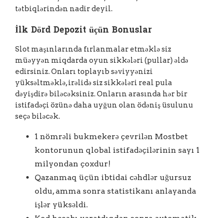
tətbiqlərindən nadir deyil.
İlk Dörd Depozit üçün Bonuslar
Slot maşınlarında fırlanmalar etməklə siz
müəyyən miqdarda oyun sikkələri (pullar) əldə
edirsiniz. Onları toplayıb səviyyənizi
yüksəltməklə, irəlidə siz sikkələri real pula
dəyişdirə biləcəksiniz. Onların arasında hər bir
istifadəçi özünə daha uyğun olan ödəniş üsulunu
seçə biləcək.
1 nömrəli bukmekerə çevrilən Mostbet
kontorunun qlobal istifadəçilərinin sayı 1
milyondan çoxdur!
Qazanmaq üçün ibtidai cəhdlər uğursuz
oldu, amma sonra statistikanı anlayanda
işlər yüksəldi.