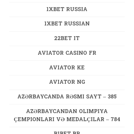
1XBET RUSSIA
1XBET RUSSIAN
22BET IT
AVIATOR CASINO FR
AVIATOR KE
AVIATOR NG
AZƏRBAYCANDA RƏSMI SAYT – 385
AZƏRBAYCANDAN OLIMPIYA
ÇEMPIONLARI VƏ MEDALÇILAR – 784