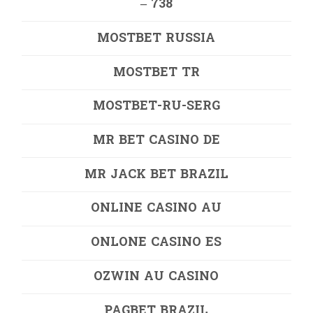
– 738
MOSTBET RUSSIA
MOSTBET TR
MOSTBET-RU-SERG
MR BET CASINO DE
MR JACK BET BRAZIL
ONLINE CASINO AU
ONLONE CASINO ES
OZWIN AU CASINO
PAGBET BRAZIL