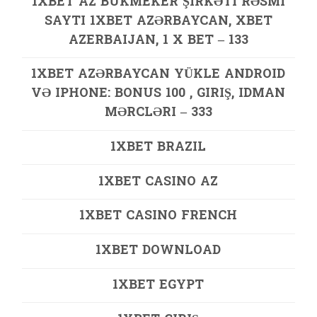
1XBET AZ BUKMEKER ŞIRKƏTI RƏSMI
SAYTI 1XBET AZƏRBAYCAN, XBET
AZERBAIJAN, 1 X BET – 133
1XBET AZƏRBAYCAN YÜKLE ANDROID
VƏ IPHONE: BONUS 100 , GIRIŞ, IDMAN
MƏRCLƏRI – 333
1XBET BRAZIL
1XBET CASINO AZ
1XBET CASINO FRENCH
1XBET DOWNLOAD
1XBET EGYPT