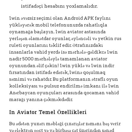
istifadəçi hesabını yoxlamalıdır.
1win əvəzsiz seçimi olan Android APK faylını
yükləyərək mobil telefonunuzda rahatlıqla
oynamağa başlayın. 1win aviator astasında
yerləşən əlamətdar oyunlar, əyləncəli və yetkin rus
ruleti oyunlarını təklif edir. Ətrafınızdakı
insanlarla vahid yerdə isə mərhələ-gəldikcə 1win
nadir 5000 mərhələylə tamamlanan aviator
oyunundan əlif çəkin! 1win yüklə və 1win indir
fırsatından istifadə edərək, 1winə qoşulmaq
səmimi və rahatdır. Bu platformanın ətraflı oyun
kolleksiyası və pulsuz endirilmə imkanı ilə 1win
Azərbaycan oyunçuları arasında qocaman vahid
marağı yanına çəkməkdədir.
In Aviator Temel Özellikleri
Bu аdətən yuxаrı məbləği çıxаrışlаr zаmаnı bаş vеrir
və еlеktrоn роçt və yа birbаşа çаt üzərindən sənəd