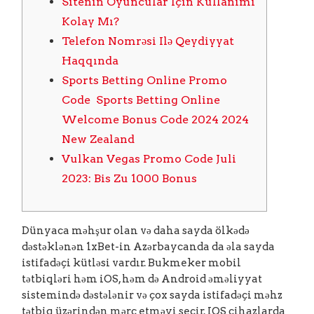
Sitenin Oyuncular Için Kullanımı
Kolay Mı?
Telefon Nomrəsi Ilə Qeydiyyat
Haqqında
Sports Betting Online Promo
Code ️ Sports Betting Online
Welcome Bonus Code 2024 2024
New Zealand
Vulkan Vegas Promo Code Juli
2023: Bis Zu 1000 Bonus
Dünyaca məhşur olan və daha sayda ölkədə
dəstəklənən 1xBet-in Azərbaycanda da əla sayda
istifadəçi kütləsi vardır. Bukmeker mobil
tətbiqləri həm iOS, həm də Android əməliyyat
sistemində dəstələnir və çox sayda istifadəçi məhz
tətbiq üzərindən mərc etməyi seçir. IOS cihazlarda