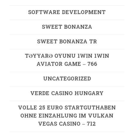
SOFTWARE DEVELOPMENT
SWEET BONANZA
SWEET BONANZA TR
TƏYYARƏ OYUNU 1WIN 1WIN
AVIATOR GAME – 766
UNCATEGORIZED
VERDE CASINO HUNGARY
VOLLE 25 EURO STARTGUTHABEN
OHNE EINZAHLUNG IM VULKAN
VEGAS CASINO – 712