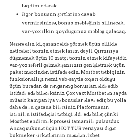
təqdim edəcək.
Əgər bonusun şərtlərinə cavab
vermirsinizsə, bonus məbləğiniz silinəcək,
var-yox ilkin qoyduğunuz məbləğ qalacaq.
Nəzərə alın ki, qazanc əldə görmək üçün elliklə
nəticələri təxmin etmək lazım deyil. Qırmızıya
düşməmək üçün 10 matçı təxmin etmək kifayətdir,
var-yox zəfərli gəlmək şansınızı genişlətmək üçün
paket mərcindən istifadə edin. Mostbet tətbiqinin
funksionallığı rəsmi veb-saytla oxşarı olduğu
üçün buradan da rəngarəng bonusları əldə edib
istifadə edə biləcəksiniz. Çox vaxt Mostbet ən sayda
müasir kampaniya və bonuslar əlavə edir, bu yolla
daha da ən qazana bilərsiniz. Platformanın
istənilən istifadəçisi tətbiqi əldə edə bilər, çünki
Mostbet endirmək prosesi tamamilə pulsuzdur.
Ancaq sükunət üçün HOT TUB versiyası digər
bukmeker şirkətlərinin, məsələn, 1xbet