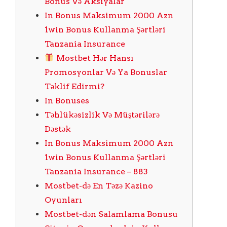
Bonus Və Aksiyalar
In Bonus Maksimum 2000 Azn
1win Bonus Kullanma Şərtləri
Tanzania Insurance
Mostbet Hər Hansı
Promosyonlar Və Ya Bonuslar
Təklif Edirmi?
In Bonuses
Təhlükəsizlik Və Müştərilərə
Dəstək
In Bonus Maksimum 2000 Azn
1win Bonus Kullanma Şərtləri
Tanzania Insurance – 883
Mostbet-də En Təzə Kazino
Oyunları
Mostbet-dən Salamlama Bonusu