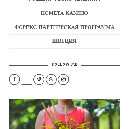
КОМЕТА КАЗИНО
ФОРЕКС ПАРТНЕРСКАЯ ПРОГРАММА
ШВЕЦИЯ
FOLLOW ME