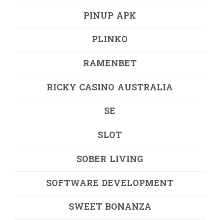
PINUP APK
PLINKO
RAMENBET
RICKY CASINO AUSTRALIA
SE
SLOT
SOBER LIVING
SOFTWARE DEVELOPMENT
SWEET BONANZA