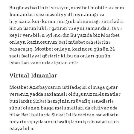
Bu günəş bəxtinizi sınayın, mostbet mobile-az.com
komandası sizə məsuliyyətli oynamağı və
həyəcana kor-koranə məğıub olmamağı xatırladır.
Bir ən üstünlüklər gətirən və eyni zamanda səfa və
xeyir verə bilən əyləncədir. Bu yazıda biz Mostbet
onlayn kazinosunun bəzi müsbət cəhətlərinə
baxacağıq. Mostbet onlayn kazinosu günün 24
saatı fəaliyyət göstərir ki, bu da onları günün
istənilən vaxtında əlçatan edir.
Virtual Idmanlar
Mostbet Azərbaycanın istifadəçisi olmağa qərar
versəniz, yadda saxlamalı olduğunuz məlumatlar
bunlardır. Şirkət həmçinin müvafiq sənədlərlə
sübut olunan başqa məlumatları da ehtiyac edə
bilər. Bəzi hallarda Şirkət İstifadəçidən sənədlərin
notarius qaydasında təsdiqlənmiş nüsxələrini də
istəyə bilər.