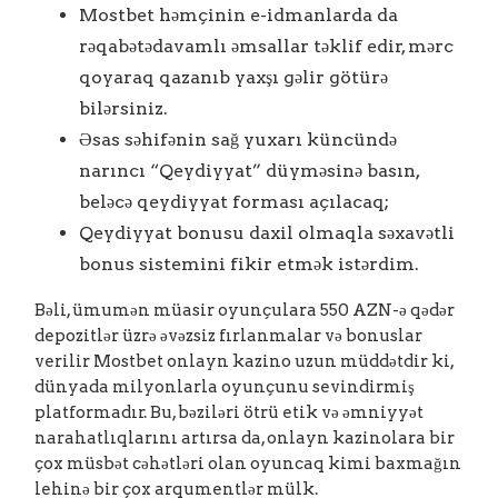
Mostbet həmçinin e-idmanlarda da
rəqabətədavamlı əmsallar təklif edir, mərc
qoyaraq qazanıb yaxşı gəlir götürə
bilərsiniz.
Əsas səhifənin sağ yuxarı küncündə
narıncı “Qeydiyyat” düyməsinə basın,
beləcə qeydiyyat forması açılacaq;
Qeydiyyat bonusu daxil olmaqla səxavətli
bonus sistemini fikir etmək istərdim.
Bəli, ümumən müasir oyunçulara 550 AZN-ə qədər
depozitlər üzrə əvəzsiz fırlanmalar və bonuslar
verilir Mostbet onlayn kazino uzun müddətdir ki,
dünyada milyonlarla oyunçunu sevindirmiş
platformadır. Bu, bəziləri ötrü etik və əmniyyət
narahatlıqlarını artırsa da, onlayn kazinolara bir
çox müsbət cəhətləri olan oyuncaq kimi baxmağın
lehinə bir çox arqumentlər mülk.