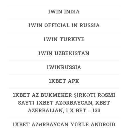
1WIN INDIA
1WIN OFFICIAL IN RUSSIA
1WIN TURKIYE
1WIN UZBEKISTAN
1WINRUSSIA
1XBET APK
1XBET AZ BUKMEKER ŞIRKƏTI RƏSMI
SAYTI 1XBET AZƏRBAYCAN, XBET
AZERBAIJAN, 1 X BET – 133
1XBET AZƏRBAYCAN YÜKLE ANDROID