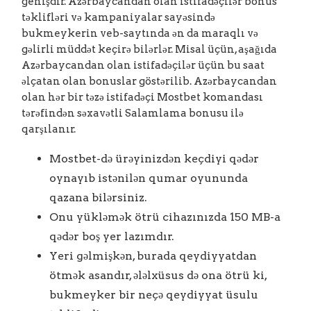
genişdir. Azərbaycandan olan istifadəçilər bonus
təklifləri və kampaniyalar sayəsində
bukmeykerin veb-saytında ən da maraqlı və
gəlirli müddət keçirə bilərlər. Misal üçün, aşağıda
Azərbaycandan olan istifadəçilər üçün bu saat
əlçatan olan bonuslar göstərilib. Azərbaycandan
olan hər bir təzə istifadəçi Mostbet komandası
tərəfindən səxavətli Salamlama bonusu ilə
qarşılanır.
Mostbet-də ürəyinizdən keçdiyi qədər
oynayıb istənilən qumar oyununda
qazana bilərsiniz.
Onu yükləmək ötrü cihazınızda 150 MB-a
qədər boş yer lazımdır.
Yeri gəlmişkən, burada qeydiyyatdan
ötmək asandır, ələlxüsus də ona ötrü ki,
bukmeyker bir neçə qeydiyyat üsulu