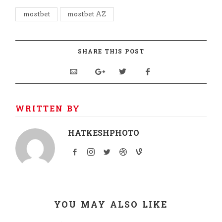
mostbet
mostbet AZ
SHARE THIS POST
WRITTEN BY
HATKESHPHOTO
YOU MAY ALSO LIKE