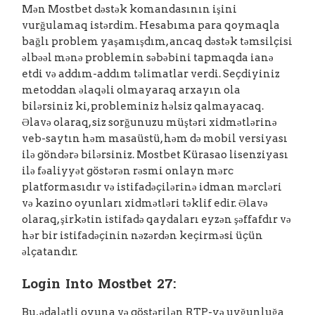
Mən Mostbet dəstək komandasının işini
vurğulamaq istərdim. Hesabıma para qoymaqla
bağlı problem yaşamışdım, ancaq dəstək təmsilçisi
əlbəəl mənə problemin səbəbini tapmaqda ianə
etdi və addım-addım təlimatlar verdi. Seçdiyiniz
metoddan əlaqəli olmayaraq arxayın ola
bilərsiniz ki, probleminiz həlsiz qalmayacaq.
Əlavə olaraq, siz sorğunuzu müştəri xidmətlərinə
veb-saytın həm masaüstü, həm də mobil versiyası
ilə göndərə bilərsiniz. Mostbet Kürasao lisenziyası
ilə fəaliyyət göstərən rəsmi onlayn mərc
platformasıdır və istifadəçilərinə idman mərcləri
və kazino oyunları xidmətləri təklif edir. Əlavə
olaraq, şirkətin istifadə qaydaları eyzən şəffafdır və
hər bir istifadəçinin nəzərdən keçirməsi üçün
əlçatandır.
Login Into Mostbet 27:
Bu, ədalətli oyuna və göstərilən RTP-yə uyğunluğa