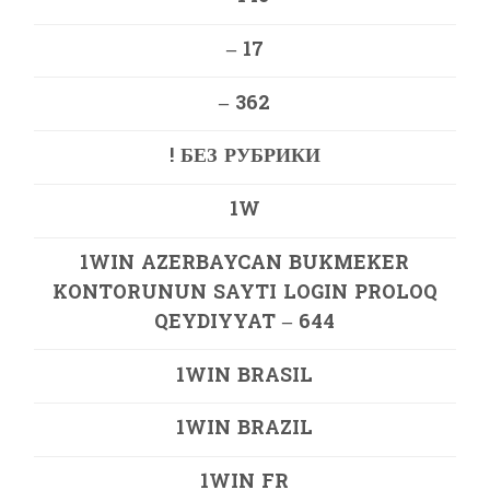
– 17
– 362
! БЕЗ РУБРИКИ
1W
1WIN AZERBAYCAN BUKMEKER
KONTORUNUN SAYTI LOGIN PROLOQ
QEYDIYYAT – 644
1WIN BRASIL
1WIN BRAZIL
1WIN FR