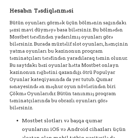
Hesabın Təsdiqlənməsi
Bütün oyunları görmək üçün bölmənin sağındakı
şəxsi mavi düyməyə basa bilərsiniz. Bu bölmədən
Mostbet tərəfindən yadarılmış oyunları görə
bilərsiniz. Burada müxtəlif slot oyunları, həmçinin
yatma oyunları bu kazinonun proqram
təminatçıları tərəfindən yaradılaraq təmin olunur.
Bu saytdakı bəzi oyunlar hətta Mostbet onlayn
kazinonun rəğbətini qazandığı ötrü Populyar
Oyunlar kateqiyasında da yer tutub. Qumar
sənayesində ən məşhur oyun növlərindən biri
Çökmə Oyunlarıdır. Bütün tanınmış proqram
təminatçılarında bu obrazlı oyunları görə
bilərsiniz.
Mostbet slotları və başqa qumar
oyunlarını iOS və Android cihazları üçün
əlçatan olan mobil tətbiq vasitəsilə də