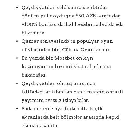
Qeydiyyatdan cəld sonra siz ibtidai
dönüm pul qoyduqda 550 AZN-ə miqdar
+100% bonusu dərhal hesabınızda əldə edə
bilərsiniz.
Qumar sənayesində ən populyar oyun
növlərindən biri Çökmə Oyunlarıdır.
Bu yazıda biz Mostbet onlayn
kazinosunun bəzi müsbət cəhətlərinə
baxacağıq.
Qeydiyyatdan olmuş ümumən
istifadəçilər istənilən canlı matçın obrazli
yayımını əvəzsiz izləyə bilər.
Sadə menyu sayəsində hətta kiçik
ekranlarda belə bölmələr arasında keçid
eləmək asandır.