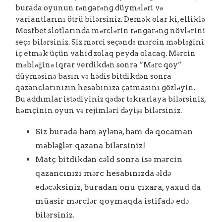
burada oyunun rəngarəng düymələri və
variantlarını ötrü bilərsiniz. Demək olar ki, elliklə
Mostbet slotlarında mərclərin rəngarəng növlərini
seçə bilərsiniz. Siz mərci seçəndə mərcin məbləğini
iç etmək üçün vahid zolaq peyda olacaq. Mərcin
məbləğinə iqrar verdikdən sonra “Mərc qoy”
düyməsinə basın və hədis bitdikdən sonra
qazanclarınızın hesabınıza çatmasını gözləyin.
Bu addımlar istədiyiniz qədər təkrarlaya bilərsiniz,
həmçinin oyun və rejimləri dəyişə bilərsiniz.
Siz burada həm əylənə, həm də qocaman
məbləğlər qazana bilərsiniz!
Matç bitdikdən cəld sonra isə mərcin
qazancınızı mərc hesabınızda əldə
edəcəksiniz, buradan onu çıxara, yaxud da
müasir mərclər qoymaqda istifadə edə
bilərsiniz.