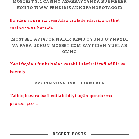
MOSTBET 314 CASINO AZƏRBAYCANDA BUKMEKER
KONTO WWW PENDIDIKANKUPANGKOTAGOID
Bundan sonra siz vəsaitdən istifadə edərək, mostbet
casino və ya bets-də ...
MOSTBET AVIATOR NADIR DEMO OYUNU O’YNAYDI
VA PARA UCHUN MOSBET COM SAYTIDAN YUKLAB
OLING
Yeni faydalı funksiyalar və təhlil alətləri izafi edilir və
keçmiş ...
AZƏRBAYCANDAKI BUKMEKER
Tətbiq bazara izafi edilə bildiyi üçün qondarma
prosesi çox ...
RECENT POSTS