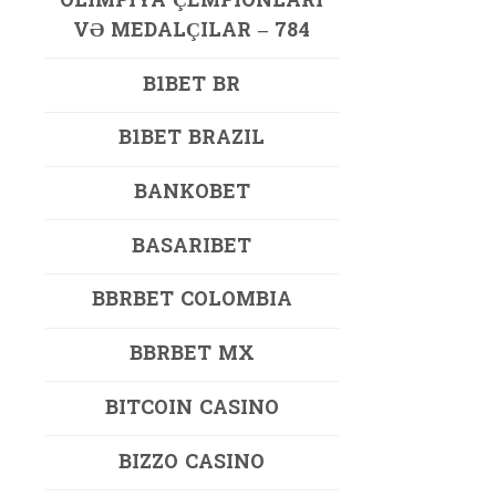
OLIMPIYA ÇEMPIONLARI
VƏ MEDALÇILAR – 784
B1BET BR
B1BET BRAZIL
BANKOBET
BASARIBET
BBRBET COLOMBIA
BBRBET MX
BITCOIN CASINO
BIZZO CASINO