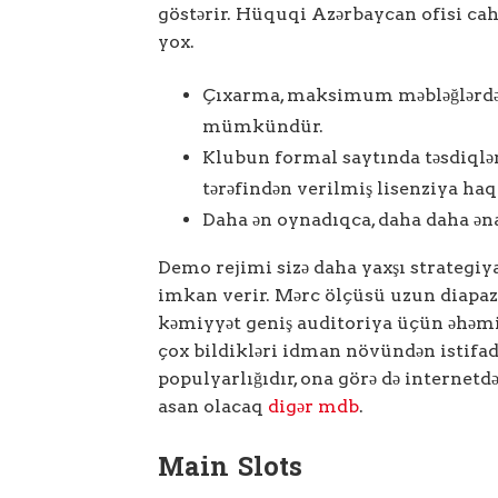
göstərir. Hüquqi Azərbaycan ofisi cah
yox.
Çıxarma, maksimum məbləğlərdə 
mümkündür.
Klubun formal saytında təsdiqlə
tərəfindən verilmiş lisenziya ha
Daha ən oynadıqca, daha daha ən
Demo rejimi sizə daha yaxşı strategiy
imkan verir. Mərc ölçüsü uzun diapazo
kəmiyyət geniş auditoriya üçün əhəmi
çox bildikləri idman növündən istifad
populyarlığıdır, ona görə də internet
asan olacaq
digər mdb
.
Main Slots