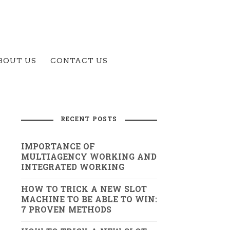
BOUT US
CONTACT US
RECENT POSTS
IMPORTANCE OF
MULTIAGENCY WORKING AND
INTEGRATED WORKING
HOW TO TRICK A NEW SLOT
MACHINE TO BE ABLE TO WIN:
7 PROVEN METHODS