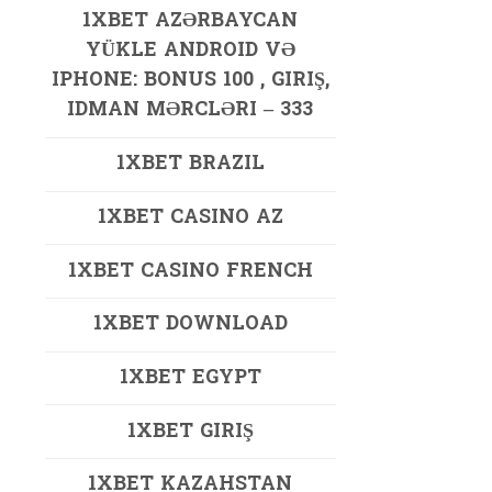
1XBET AZƏRBAYCAN
YÜKLE ANDROID VƏ
IPHONE: BONUS 100 , GIRIŞ,
IDMAN MƏRCLƏRI – 333
1XBET BRAZIL
1XBET CASINO AZ
1XBET CASINO FRENCH
1XBET DOWNLOAD
1XBET EGYPT
1XBET GIRIŞ
1XBET KAZAHSTAN