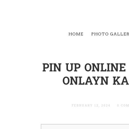
HOME
PHOTO GALLE
PIN UP ONLIN
️ ONLAYN K
FEBRUARY 12, 2024
0 CO