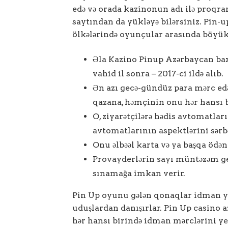
edə və orada kazinonun adı ilə proqra
saytından da yükləyə bilərsiniz. Pin-
ölkələrində oyunçular arasında böyük
Əla Kazino Pinup Azərbaycan bazar
vahid il sonra – 2017-ci ildə alıb.
Ən azı gecə-gündüz para mərc edə
qazana, həmçinin onu hər hansı bi
O, ziyarətçilərə hədis avtomatlar
avtomatlarının aspektlərini sər
Onu əlbəəl karta və ya başqa ödəni
Provayderlərin sayı müntəzəm gen
sınamağa imkan verir.
Pin Up oyunu gələn qonaqlar idman ya
uduşlardan danışırlar. Pin Up casino a
hər hansı birində idman mərclərini ye