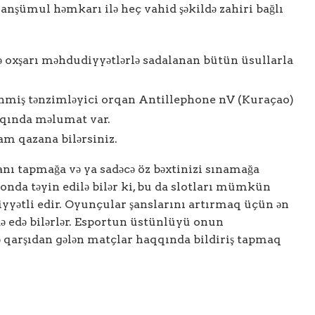
anşümul həmkarı ilə heç vahid şəkildə zahiri bağlı
oxşarı məhdudiyyətlərlə sadalanan bütün üsullarla
nmiş tənzimləyici orqan Antillephone nV (Kuraçao)
qqında məlumat var.
am qazana bilərsiniz.
anı tapmağa və ya sadəcə öz bəxtinizi sınamağa
nda təyin edilə bilər ki, bu da slotları mümkün
yyətli edir. Oyunçular şanslarını artırmaq üçün ən
ə edə bilərlər. Esportun üstünlüyü onun
də qarşıdan gələn matçlar haqqında bildiriş tapmaq