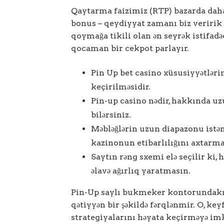
Qaytarma faizimiz (RTP) bazarda daha 
bonus – qeydiyyat zamanı biz veririk
qoymağa tikili olan ən seyrək istifadə
qocaman bir cekpot parlayır.
Pin Up bet casino xüsusiyyətləri
keçirilməsidir.
Pin-up casino nədir, hakkında uzu
bilərsiniz.
Məbləğlərin uzun diapazonu istən
kazinonun etibarlılığını axtarmaq
Saytın rəng sxemi elə seçilir ki,
əlavə ağırlıq yaratmasın.
Pin-Up saylı bukmeker kontorundakı
qətiyyən bir şəkildə fərqlənmir. O, ke
strategiyalarını həyata keçirməyə im