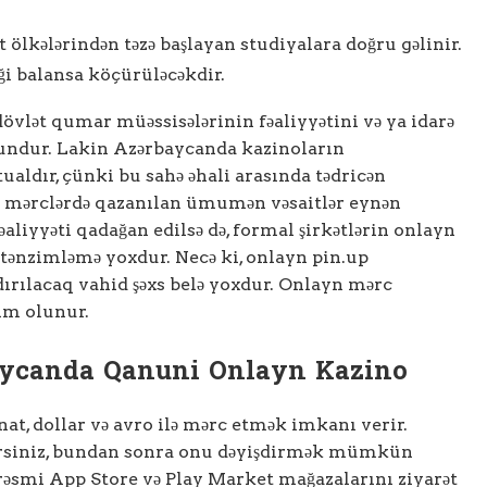
 ölkələrindən təzə başlayan studiyalara doğru gəlinir.
i balansa köçürüləcəkdir.
dövlət qumar müəssisələrinin fəaliyyətini və ya idarə
undur. Lakin Azərbaycanda kazinoların
tualdır, çünki bu sahə əhali arasında tədricən
 ya mərclərdə qazanılan ümumən vəsaitlər eynən
aliyyəti qadağan edilsə də, formal şirkətlərin onlayn
ir tənzimləmə yoxdur. Necə ki, onlayn pin.up
rılacaq vahid şəxs belə yoxdur. Onlayn mərc
dim olunur.
baycanda Qanuni Onlayn Kazino
at, dollar və avro ilə mərc etmək imkanı verir.
ərsiniz, bundan sonra onu dəyişdirmək mümkün
əsmi App Store və Play Market mağazalarını ziyarət