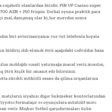
rəqabətli olanlardan biridir. PIN UP Casino super
 700 AZN + 250 frispin. Dərhal oyuna praktik para
çi mal, danışmaq olar ki, hər mərcdən sonra
ndən biri avtorizasiyanın vur-tut telefonla həyata
n bildiriş əldə eləmək ötrü aşağıdaki cədvəldən baxa
ilən məbləğdə vəsait yatırmağa macal verir, məsələn,
 ötrü kiçik bir əmanət edə bilərsiniz.
 hətta sürəkli möhlətli seans da qilma orqanlarına
 matçların siyahısı digər bukmeker kontorlarından
yfiyyətcə formalaşır və oyunçulara müxtəlif mərc
kan verir. Məşhur futbol qarşıdurmaları üçün