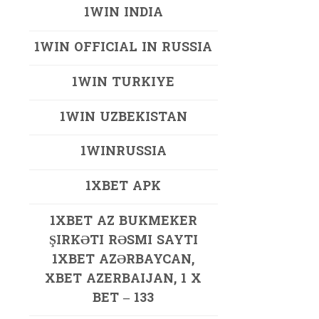
1WIN INDIA
1WIN OFFICIAL IN RUSSIA
1WIN TURKIYE
1WIN UZBEKISTAN
1WINRUSSIA
1XBET APK
1XBET AZ BUKMEKER
ŞIRKƏTI RƏSMI SAYTI
1XBET AZƏRBAYCAN,
XBET AZERBAIJAN, 1 X
BET – 133