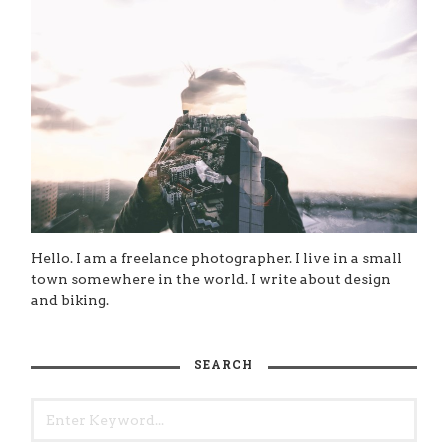
Hello. I am a freelance photographer. I live in a small
town somewhere in the world. I write about design
and biking.
SEARCH