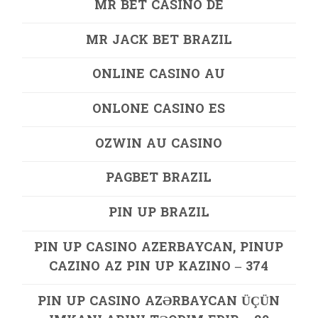
MR BET CASINO DE
MR JACK BET BRAZIL
ONLINE CASINO AU
ONLONE CASINO ES
OZWIN AU CASINO
PAGBET BRAZIL
PIN UP BRAZIL
PIN UP CASINO AZERBAYCAN, PINUP
CAZINO AZ PIN UP KAZINO – 374
PIN UP CASINO AZƏRBAYCAN ÜÇÜN