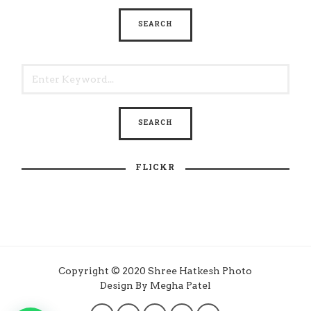
FLICKR
Copyright © 2020 Shree Hatkesh Photo
Design By Megha Patel