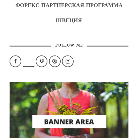
ФОРЕКС ПАРТНЕРСКАЯ ПРОГРАММА
ШВЕЦИЯ
FOLLOW ME