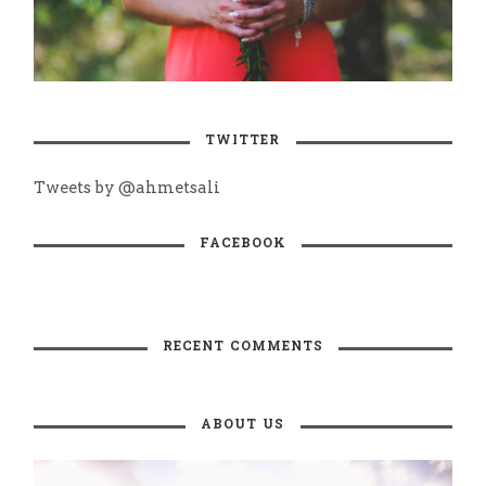
TWITTER
Tweets by @ahmetsali
FACEBOOK
RECENT COMMENTS
ABOUT US