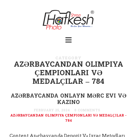
CATEGORY
AZƏRBAYCANDAN OLIMPIYA
ÇEMPIONLARI VƏ
MEDALÇILAR – 784
AZƏRBAYCANDA ONLAYN MƏRC EVI VƏ
KAZINO
FEBRUARY 25, 2024
0 COMMENTS
AZƏRBAYCANDAN OLIMPIYA ÇEMPIONLARI VƏ MEDALÇILAR -
784
Content Azərbaycanda Depozit Və Ixrac Metodları