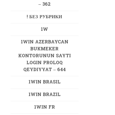
– 362
! БЕЗ РУБРИКИ
1W
1WIN AZERBAYCAN
BUKMEKER
KONTORUNUN SAYTI
LOGIN PROLOQ
QEYDIYYAT – 644
1WIN BRASIL
1WIN BRAZIL
1WIN FR