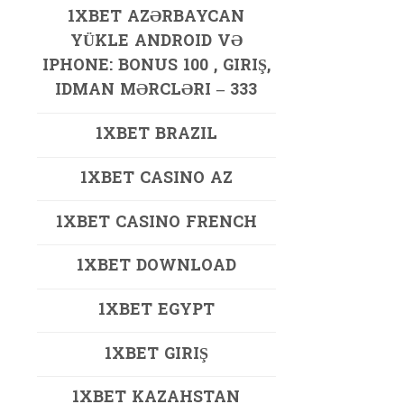
1XBET AZƏRBAYCAN
YÜKLE ANDROID VƏ
IPHONE: BONUS 100 , GIRIŞ,
IDMAN MƏRCLƏRI – 333
1XBET BRAZIL
1XBET CASINO AZ
1XBET CASINO FRENCH
1XBET DOWNLOAD
1XBET EGYPT
1XBET GIRIŞ
1XBET KAZAHSTAN