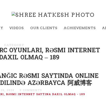
RY
VIDEOS
OUR CLIENTS
ACHIEVEMENTS
A
CATEGORY
RC OYUNLARI, RƏSMI INTERNET
DAXIL OLMAQ – 189
ANĞIC RƏSMI SAYTINDA ONLINE
T DILINDƏ AZƏRBAYCA 阿威博客
26, 2024
0 COMMENTS
I, RƏSMI INTERNET SAYTINA DAXIL OLMAQ - 189