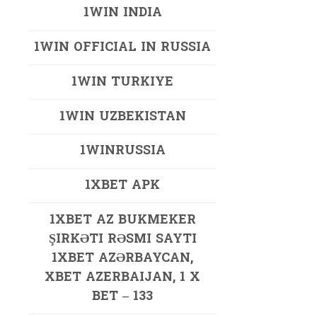
1WIN INDIA
1WIN OFFICIAL IN RUSSIA
1WIN TURKIYE
1WIN UZBEKISTAN
1WINRUSSIA
1XBET APK
1XBET AZ BUKMEKER
ŞIRKƏTI RƏSMI SAYTI
1XBET AZƏRBAYCAN,
XBET AZERBAIJAN, 1 X
BET – 133