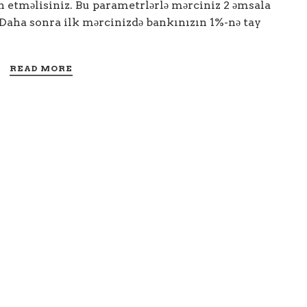
n etməlisiniz. Bu parametrlərlə mərciniz 2 əmsala
 Daha sonra ilk mərcinizdə bankınızın 1%-nə tay
READ MORE